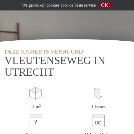
OK!
We gebruiken
cookies
voor de beste service
DEZE KAMER IS VERHUURD
VLEUTENSEWEG IN
UTRECHT
2
11 m
1 kamer
∞
?