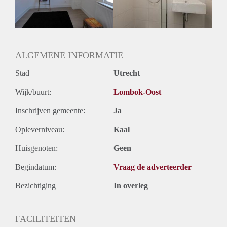
Huurtermijn
Onbepaalde termijn
Oplevering
Kaal
ALGEMENE INFORMATIE
Stad
Utrecht
Wijk/buurt:
Lombok-Oost
Inschrijven gemeente:
Ja
Opleverniveau:
Kaal
Huisgenoten:
Geen
Begindatum:
Vraag de adverteerder
Bezichtiging
In overleg
FACILITEITEN