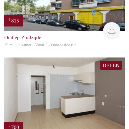
815
€
rent
Ondiep-Zuidzijde
2
29 m
· 1 kamer · Vanaf ? - Onbepaalde tijd
DELEN
700
€