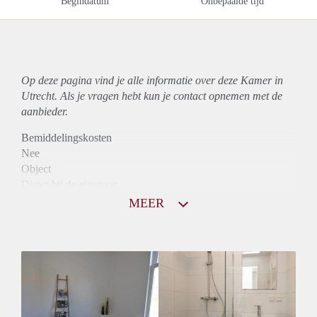
Begindatum
Onbepaalde tijd
Op deze pagina vind je alle informatie over deze Kamer in
Utrecht. Als je vragen hebt kun je contact opnemen met de
aanbieder.
Bemiddelingskosten
Nee
Object
Direct bij de eigenaar
Borg
MEER
410
Garantiestelling
Niet mogelijk
Huurtoeslag
Niet mogelijk
Inkomen eis
N.V.T.