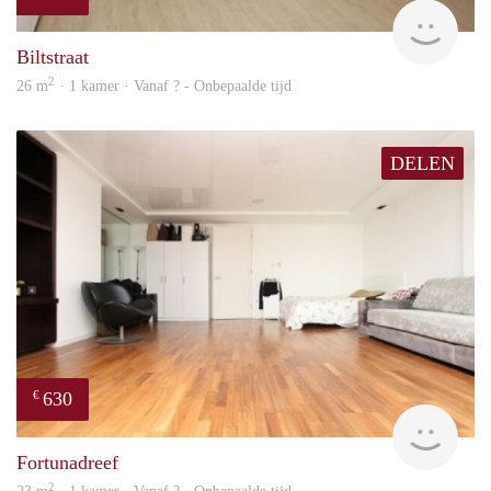
rent
Biltstraat
2
26 m
· 1 kamer · Vanaf ? - Onbepaalde tijd
DELEN
630
€
finde
Fortunadreef
2