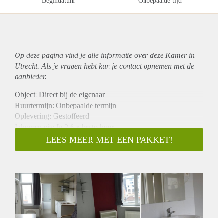
Begindatum
Onbepaalde tijd
Op deze pagina vind je alle informatie over deze Kamer in
Utrecht. Als je vragen hebt kun je contact opnemen met de
aanbieder.
Object: Direct bij de eigenaar
Huurtermijn: Onbepaalde termijn
Oplevering: Gestoffeerd
Inkomen eis: Ja 2,6 x bruto huur
Garantiestelling mogelijk: Ja
LEES MEER MET EEN PAKKET!
Borg: 1 maand
Bemiddeling kosten: Nee
Internet: Ja
Gedeelde keuken: Nee
Gedeelde Douche: Nee
Gedeelde woonkamer: Nee
Huisgenoten: Nee