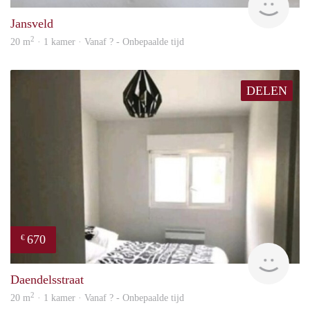
Jansveld
2
20 m
· 1 kamer · Vanaf ? - Onbepaalde tijd
DELEN
670
€
finde
Daendelsstraat
2
20 m
· 1 kamer · Vanaf ? - Onbepaalde tijd