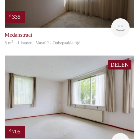
335
€
finde
Medanstraat
2
8 m
· 1 kamer · Vanaf ? - Onbepaalde tijd
DELEN
705
€
finde