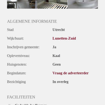
Geslacht huisgenoten: N.v.t.
ALGEMENE INFORMATIE
Stad
Utrecht
Wijk/buurt:
Lunetten-Zuid
Inschrijven gemeente:
Ja
Opleverniveau:
Kaal
Huisgenoten:
Geen
Begindatum:
Vraag de adverteerder
Bezichtiging
In overleg
FACILITEITEN