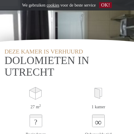
OK!
We gebruiken
cookies
voor de beste service
DEZE KAMER IS VERHUURD
DOLOMIETEN IN
UTRECHT
2
27 m
1 kamer
∞
?