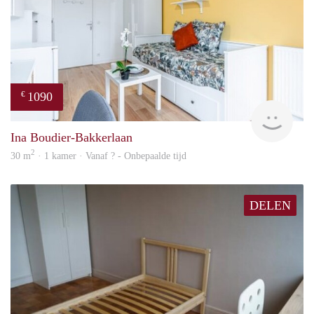
1090
€
finde
Ina Boudier-Bakkerlaan
2
30 m
· 1 kamer · Vanaf ? - Onbepaalde tijd
DELEN