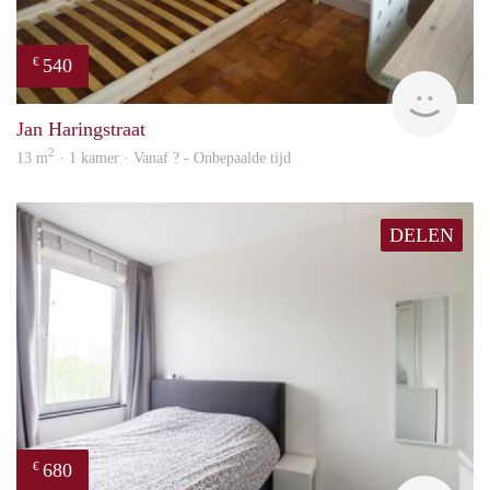
540
€
finde
Jan Haringstraat
2
13 m
· 1 kamer · Vanaf ? - Onbepaalde tijd
DELEN
680
€
finde