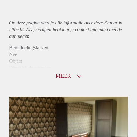
Op deze pagina vind je alle informatie over deze Kamer in
Utrecht. Als je vragen hebt kun je contact opnemen met de
aanbieder.
Bemiddelingskosten
Nee
Object
Direct bij de eigenaar
Borg
MEER
400
Garantiestelling
Niet mogelijk
Huurtoeslag
Niet mogelijk
Inkomen eis
N.V.T.
Huurtermijn
Onbepaalde termijn