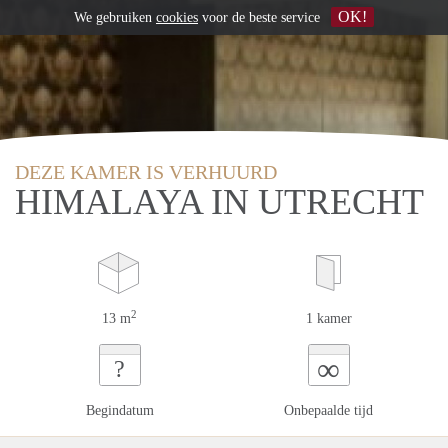
OK!
We gebruiken
cookies
voor de beste service
DEZE KAMER IS VERHUURD
HIMALAYA IN UTRECHT
2
13 m
1 kamer
∞
?
Begindatum
Onbepaalde tijd