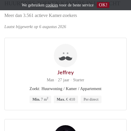
HUURDERS ZOEKEN KAMERS IN UTRECHT
OK!
We gebruiken
cookies
voor de beste service
Meer dan 3.561 actieve Kamer-zoekers
Laatst bijgewerkt op 6 augustus 2026
Jeffrey
Man · 27 jaar · Starter
Zoekt: Huurwoning / Kamer / Appartement
2
Min.
7 m
Max.
€ 410
Per direct