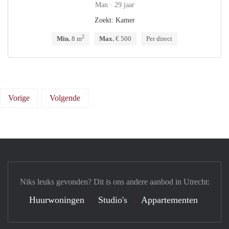
Man · 29 jaar
Zoekt: Kamer
2
Min.
8 m
Max.
€ 500
Per direct
Vorige
Volgende
Niks leuks gevonden? Dit is ons andere aanbod in Utrecht:
Huurwoningen
Studio's
Appartementen