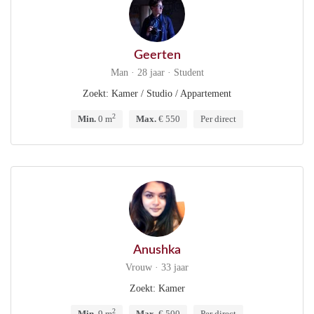
Geerten
Man · 28 jaar · Student
Zoekt: Kamer / Studio / Appartement
2
Min.
0 m
Max.
€ 550
Per direct
Anushka
Vrouw · 33 jaar
Zoekt: Kamer
2
Min.
9 m
Max.
€ 500
Per direct