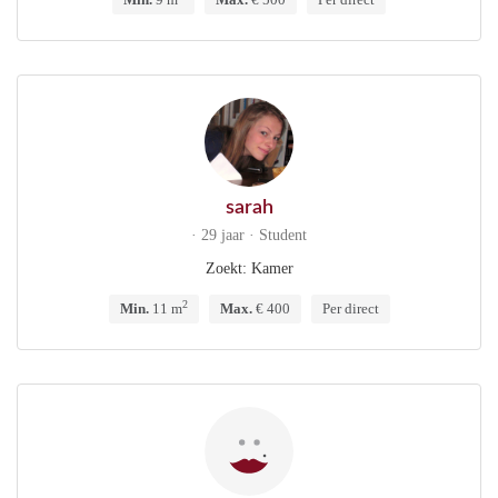
sarah
· 29 jaar · Student
Zoekt: Kamer
2
Min.
11 m
Max.
€ 400
Per direct