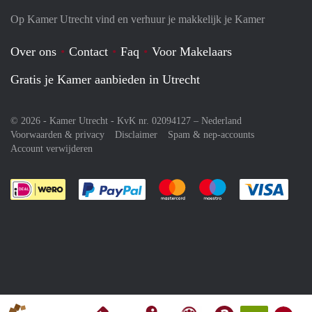
Op Kamer Utrecht vind en verhuur je makkelijk je Kamer
Over ons
Contact
Faq
Voor Makelaars
Gratis je Kamer aanbieden in Utrecht
© 2026 - Kamer Utrecht - KvK nr. 02094127 –
Nederland
Voorwaarden & privacy
Disclaimer
Spam & nep-accounts
Account verwijderen
Je rekent gemakkelijk af met Paypal
Je rekent gemakkelijk af met M
Je rekent gemakkelij
Je re