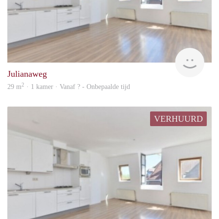
rent
Julianaweg
2
29 m
· 1 kamer · Vanaf ? - Onbepaalde tijd
VERHUURD