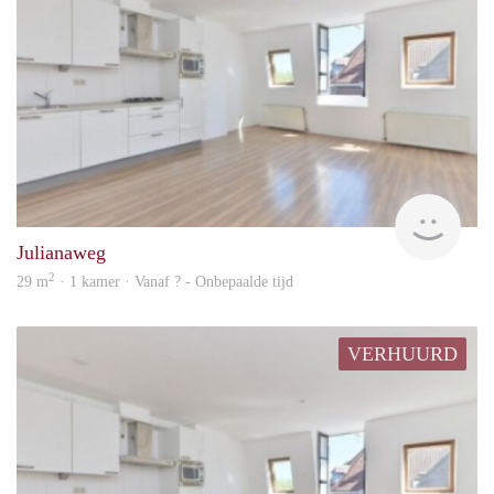
rent
Julianaweg
2
29 m
· 1 kamer · Vanaf ? - Onbepaalde tijd
VERHUURD