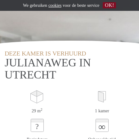
OK!
We gebruiken
cookies
voor de beste service
DEZE KAMER IS VERHUURD
JULIANAWEG IN
UTRECHT
2
29 m
1 kamer
∞
?