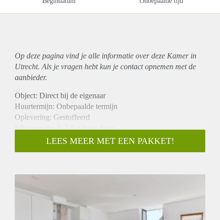
Begindatum
Onbepaalde tijd
Op deze pagina vind je alle informatie over deze Kamer in
Utrecht. Als je vragen hebt kun je contact opnemen met de
aanbieder.
Object: Direct bij de eigenaar
Huurtermijn: Onbepaalde termijn
Oplevering: Gestoffeerd
Inkomen eis: Ja 2,6 x bruto huur
Garantiestelling mogelijk: Ja
LEES MEER MET EEN PAKKET!
Borg: 1 maand
Bemiddeling kosten: Nee
Internet: Ja
Gedeelde keuken: Nee
Gedeelde Douche: Nee
Gedeelde woonkamer: Nee
Huisgenoten: Nee