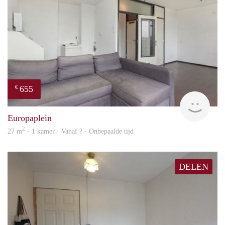
655
€
finde
Europaplein
2
27 m
· 1 kamer · Vanaf ? - Onbepaalde tijd
DELEN