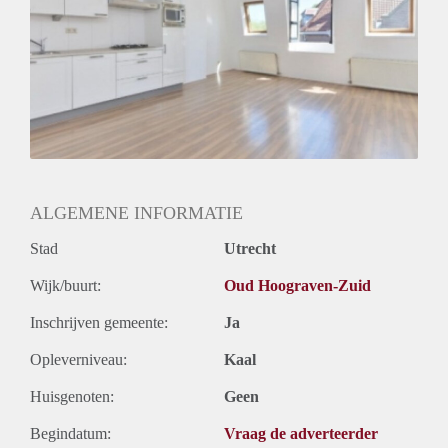
Geslacht huisgenoten: N.v.t.
ALGEMENE INFORMATIE
Stad
Utrecht
Wijk/buurt:
Oud Hoograven-Zuid
Inschrijven gemeente:
Ja
Opleverniveau:
Kaal
Huisgenoten:
Geen
Begindatum:
Vraag de adverteerder