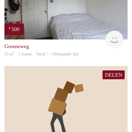
500
€
rent
Groeneweg
2
13 m
· 1 kamer · Vanaf ? - Onbepaalde tijd
DELEN