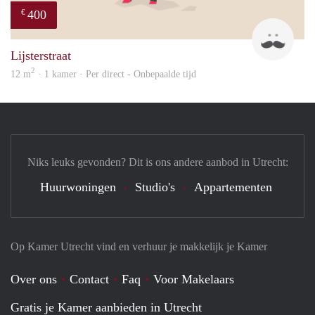
400
€
sonn
Lijsterstraat
2
12 m
· 1 kamer · Per direct - Onbepaalde tijd
Niks leuks gevonden? Dit is ons andere aanbod in Utrecht:
Huurwoningen
Studio's
Appartementen
Op Kamer Utrecht vind en verhuur je makkelijk je Kamer
Over ons
Contact
Faq
Voor Makelaars
Gratis je Kamer aanbieden in Utrecht