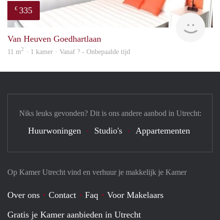
335
€
finde
Van Heuven Goedhartlaan
2
11 m
· 1 kamer · Vanaf ? - Onbepaalde tijd
Niks leuks gevonden? Dit is ons andere aanbod in Utrecht:
Huurwoningen
Studio's
Appartementen
Op Kamer Utrecht vind en verhuur je makkelijk je Kamer
Over ons
Contact
Faq
Voor Makelaars
Gratis je Kamer aanbieden in Utrecht