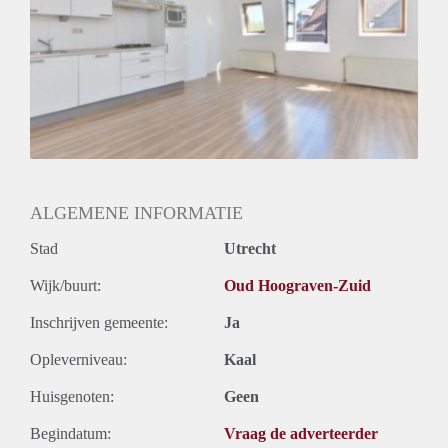
Huurtermijn
Onbepaalde termijn
Oplevering
Gestoffeerd
ALGEMENE INFORMATIE
Stad
Utrecht
Wijk/buurt:
Oud Hoograven-Zuid
Inschrijven gemeente:
Ja
Opleverniveau:
Kaal
Huisgenoten:
Geen
Begindatum:
Vraag de adverteerder