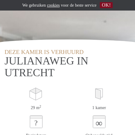
OK!
We gebruiken
cookies
voor de beste service
DEZE KAMER IS VERHUURD
JULIANAWEG IN
UTRECHT
2
29 m
1 kamer
∞
?