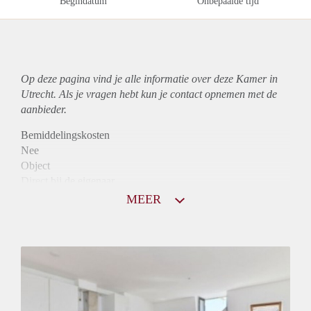
Begindatum
Onbepaalde tijd
Op deze pagina vind je alle informatie over deze Kamer in
Utrecht. Als je vragen hebt kun je contact opnemen met de
aanbieder.
Bemiddelingskosten
Nee
Object
Direct bij de eigenaar
Borg
MEER
780
Garantiestelling
Mogelijk
Huurtoeslag
Mogelijk
Inkomen eis
3,1 X Maandhuur Bruto