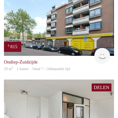
815
€
finde
Ondiep-Zuidzijde
2
29 m
· 1 kamer · Vanaf ? - Onbepaalde tijd
DELEN