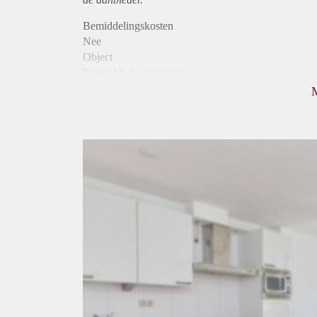
Bemiddelingskosten
Nee
Object
Direct bij de eigenaar
Borg
780
Garantiestelling
Mogelijk
Huurtoeslag
Mogelijk
Inkomen eis
3,1 X Maandhuur Bruto
Huurtermijn
Onbepaalde termijn
Oplevering
Gestoffeerd