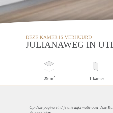
DEZE KAMER IS VERHUURD
JULIANAWEG IN UT
2
29 m
1 kamer
Op deze pagina vind je alle informatie over deze Ka
de aanbieder.