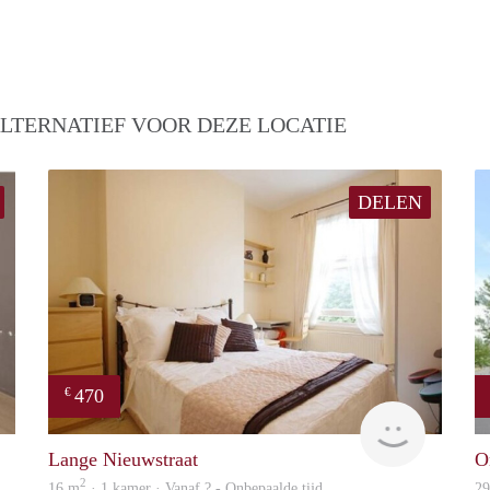
LTERNATIEF VOOR DEZE LOCATIE
DELEN
470
€
finder
Woning
Lange Nieuwstraat
O
2
16 m
· 1 kamer · Vanaf ? - Onbepaalde tijd
2