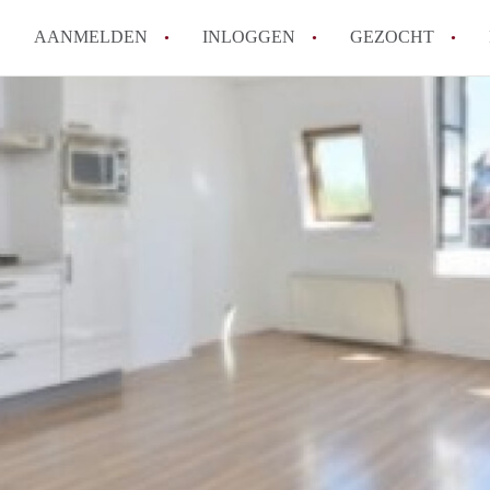
AANMELDEN
INLOGGEN
GEZOCHT
Hoe vind ik snel een kamer in 
Hoe moeilijk is het om een kam
Tips: om in Utrecht een kamer 
Hoe werkt Kamers Utrecht
How to translate KamersUtrech
Alle veelgestelde vragen