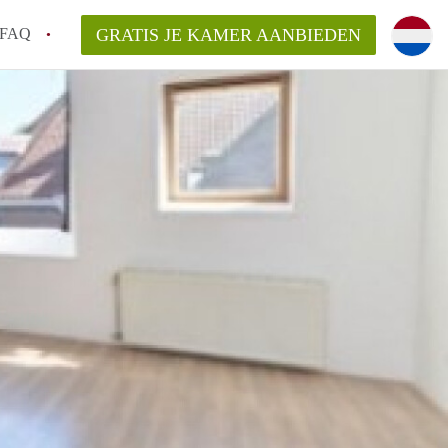
FAQ
GRATIS JE KAMER AANBIEDEN
Utrecht?
er te vinden in Utrecht?
te vinden!
t!