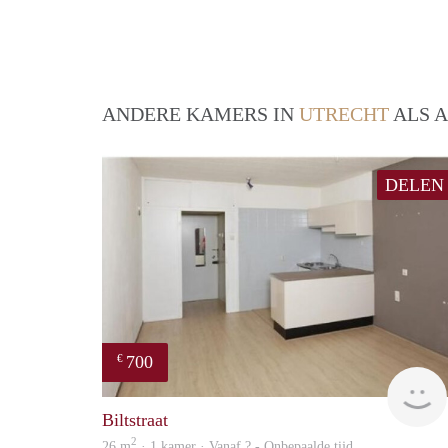
ANDERE KAMERS IN
UTRECHT
ALS A
DELEN
700
€
Biltstraat
2
26 m
· 1 kamer · Vanaf ? - Onbepaalde tijd