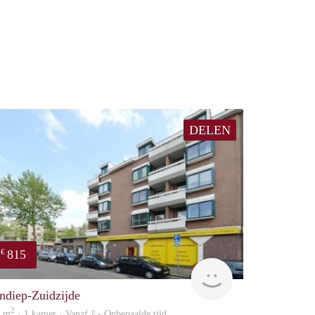
DELEN
815
€
finder
ndiep-Zuidzijde
2
9 m
· 1 kamer · Vanaf ? - Onbepaalde tijd