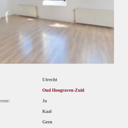
Utrecht
Oud Hoograven-Zuid
eente:
Ja
Kaal
Geen