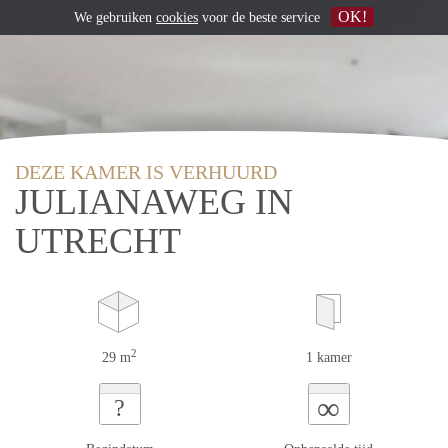
OK!
We gebruiken
cookies
voor de beste service
DEZE KAMER IS VERHUURD
JULIANAWEG IN
UTRECHT
2
29 m
1 kamer
∞
?