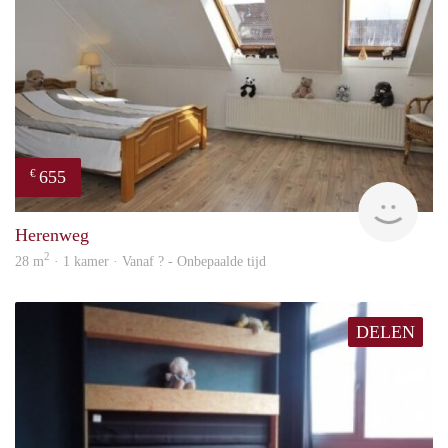
655
€
finde
Herenweg
2
28 m
· 1 kamer · Vanaf ? - Onbepaalde tijd
DELEN