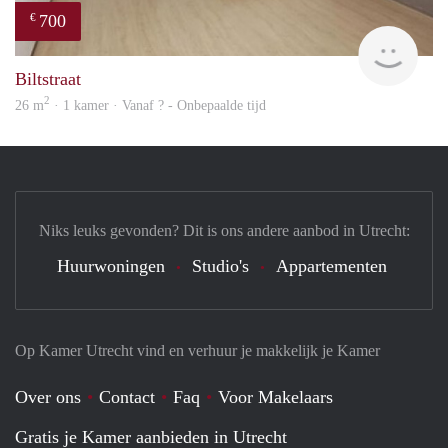
700
€
finde
Biltstraat
2
26 m
· 1 kamer · Vanaf ? - Onbepaalde tijd
Niks leuks gevonden? Dit is ons andere aanbod in Utrecht:
Huurwoningen
Studio's
Appartementen
Op Kamer Utrecht vind en verhuur je makkelijk je Kamer
Over ons
Contact
Faq
Voor Makelaars
Gratis je Kamer aanbieden in Utrecht