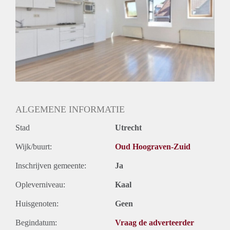
Geslacht huisgenoten: N.v.t.
ALGEMENE INFORMATIE
Stad
Utrecht
Wijk/buurt:
Oud Hoograven-Zuid
Inschrijven gemeente:
Ja
Opleverniveau:
Kaal
Huisgenoten:
Geen
Begindatum:
Vraag de adverteerder