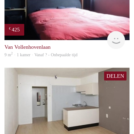
425
€
finde
Van Vollenhovenlaan
2
9 m
· 1 kamer · Vanaf ? - Onbepaalde tijd
DELEN