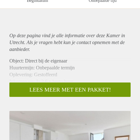
Begindatum
Onbepaalde tijd
Op deze pagina vind je alle informatie over deze Kamer in
Utrecht. Als je vragen hebt kun je contact opnemen met de
aanbieder.
Object: Direct bij de eigenaar
Huurtermijn: Onbepaalde termijn
Oplevering: Gestoffeerd
Inkomen eis: Ja 2,6 x bruto huur
Garantiestelling mogelijk: Ja
LEES MEER MET EEN PAKKET!
Borg: 1 maand
Bemiddeling kosten: Nee
Internet: Ja
Gedeelde keuken: Nee
Gedeelde Douche: Nee
Gedeelde woonkamer: Nee
Huisgenoten: Nee