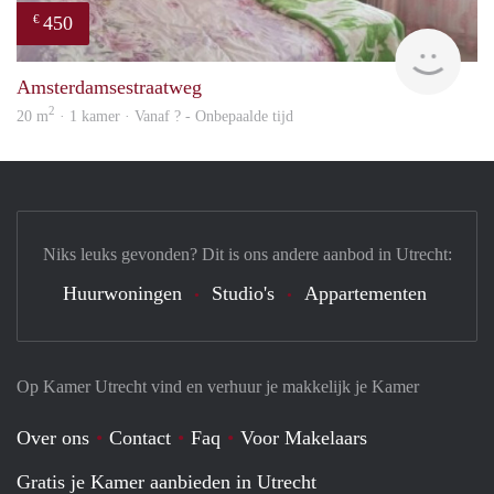
450
€
finde
Amsterdamsestraatweg
2
20 m
· 1 kamer · Vanaf ? - Onbepaalde tijd
Niks leuks gevonden? Dit is ons andere aanbod in Utrecht:
Huurwoningen
Studio's
Appartementen
Op Kamer Utrecht vind en verhuur je makkelijk je Kamer
Over ons
Contact
Faq
Voor Makelaars
Gratis je Kamer aanbieden in Utrecht