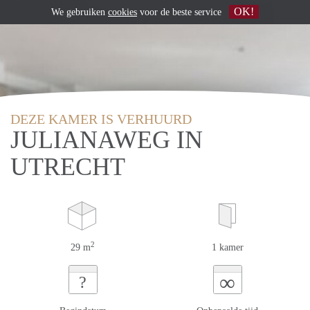
OK!
We gebruiken
cookies
voor de beste service
DEZE KAMER IS VERHUURD
JULIANAWEG IN
UTRECHT
2
29 m
1 kamer
∞
?