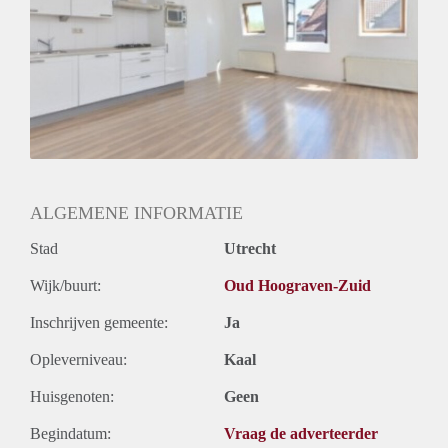
Huurtermijn
Onbepaalde termijn
Oplevering
Gestoffeerd
ALGEMENE INFORMATIE
Stad
Utrecht
Wijk/buurt:
Oud Hoograven-Zuid
Inschrijven gemeente:
Ja
Opleverniveau:
Kaal
Huisgenoten:
Geen
Begindatum:
Vraag de adverteerder