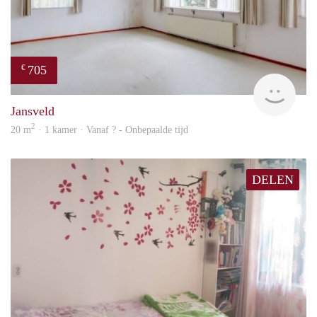
705
€
finde
Jansveld
2
20 m
· 1 kamer · Vanaf ? - Onbepaalde tijd
DELEN