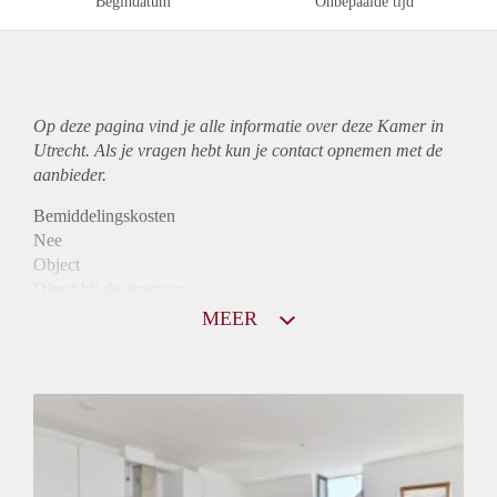
Begindatum
Onbepaalde tijd
Op deze pagina vind je alle informatie over deze Kamer in
Utrecht. Als je vragen hebt kun je contact opnemen met de
aanbieder.
Bemiddelingskosten
Nee
Object
Direct bij de eigenaar
Borg
MEER
780
Garantiestelling
Mogelijk
Huurtoeslag
Mogelijk
Inkomen eis
3,1 X Maandhuur Bruto