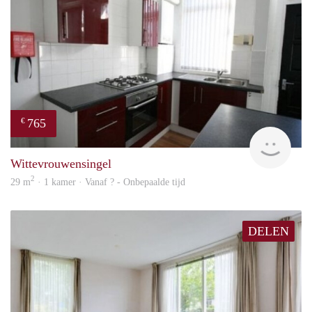
765
€
rent
Wittevrouwensingel
2
29 m
· 1 kamer · Vanaf ? - Onbepaalde tijd
DELEN