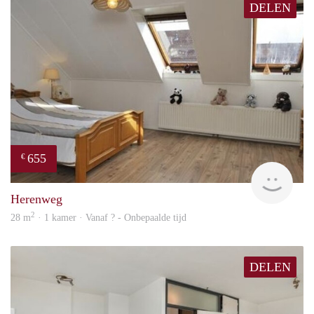
DELEN
655
€
Woni
Herenweg
2
28 m
· 1 kamer · Vanaf ? - Onbepaalde tijd
DELEN