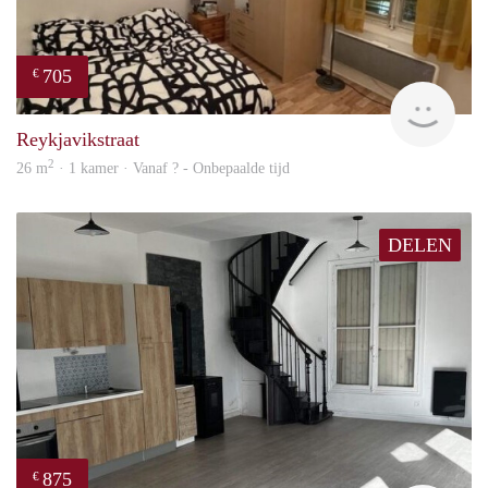
705
€
finde
Reykjavikstraat
2
26 m
· 1 kamer · Vanaf ? - Onbepaalde tijd
DELEN
875
€