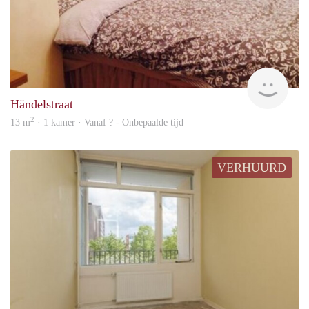
Woni
Händelstraat
2
13 m
· 1 kamer · Vanaf ? - Onbepaalde tijd
VERHUURD