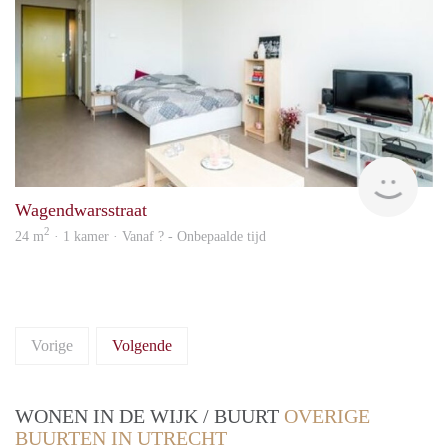
Woni
Wagendwarsstraat
2
24 m
· 1 kamer · Vanaf ? - Onbepaalde tijd
Vorige
Volgende
WONEN IN DE WIJK / BUURT
OVERIGE
BUURTEN IN UTRECHT