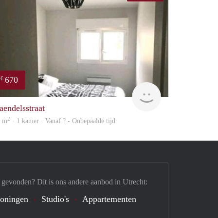
670
€
finder
aendelsstraat
2
0 m
· 1 kamer · Vanaf ? - Onbepaalde tijd
 gevonden? Dit is ons andere aanbod in Utrecht:
oningen
Studio's
Appartementen