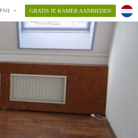
FAQ
GRATIS JE KAMER AANBIEDEN
Utrecht?
er te vinden in Utrecht?
te vinden!
t!