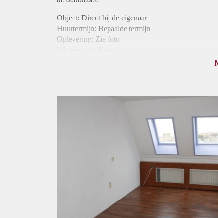
Object: Direct bij de eigenaar
Huurtermijn: Bepaalde termijn
Oplevering: Zie foto
Inkomen eis: Nee
Borg: 1 maand
Bemiddeling kosten: Nee
Internet: Ja
Gedeelde keuken: Ja
Gedeelde Douche: Ja
Gedeelde woonkamer: Ja
Huisgenoten: Ja
Geslacht huisgenoten: Gemengd