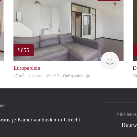
655
€
finder
finder
Europaplein
D
2
27 m
· 1 kamer · Vanaf ? - Onbepaalde tijd
2
mer
Niks leuks
ratis je Kamer aanbieden in Utrecht
Huurw