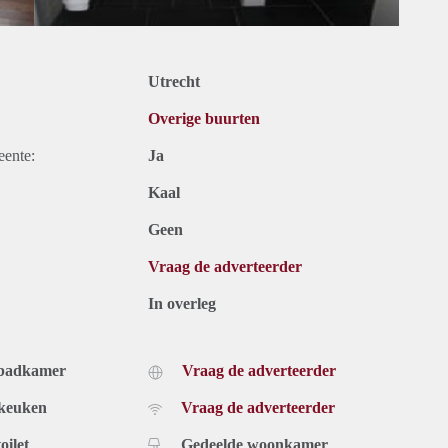
Utrecht
Overige buurten
eente:
Ja
Kaal
Geen
Vraag de adverteerder
In overleg
 badkamer
Vraag de adverteerder
 keuken
Vraag de adverteerder
oilet
Gedeelde woonkamer