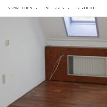
AANMELDEN
INLOGGEN
GEZOCHT
Hoe vind ik snel een kamer in 
Hoe moeilijk is het om een kam
Tips: om in Utrecht een kamer 
Hoe werkt Kamers Utrecht
How to translate KamersUtrech
Alle veelgestelde vragen