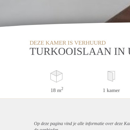
DEZE KAMER IS VERHUURD
TURKOOISLAAN IN
2
18 m
1 kamer
Op deze pagina vind je alle informatie over deze Ka
de aanbieder.