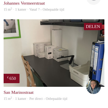
Johannes Vermeerstraat
2
15 m
· 1 kamer · Vanaf ? - Onbepaalde tijd
DELEN
650
€
Mari
San Marinostraat
2
15 m
· 1 kamer · Per direct - Onbepaalde tijd