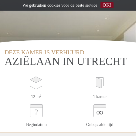
OK!
We gebruiken
cookies
voor de beste service
DEZE KAMER IS VERHUURD
AZIËLAAN IN UTRECHT
2
12 m
1 kamer
∞
?
Begindatum
Onbepaalde tijd