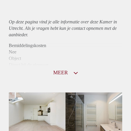
Op deze pagina vind je alle informatie over deze Kamer in
Utrecht. Als je vragen hebt kun je contact opnemen met de
aanbieder.
Bemiddelingskosten
Nee
Object
Direct bij de eigenaar
Borg
MEER
485
Garantiestelling
Niet mogelijk
Huurtoeslag
Niet mogelijk
Inkomen eis
N.V.T.
Huurtermijn
Onbepaalde termijn