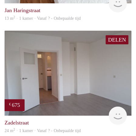
Jan Haringstraat
2
13 m
· 1 kamer · Vanaf ? - Onbepaalde tijd
DELEN
675
€
Woni
Zadelstraat
2
24 m
· 1 kamer · Vanaf ? - Onbepaalde tijd