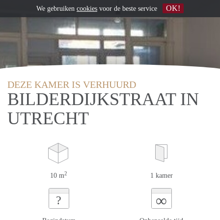
OK!
We gebruiken
cookies
voor de beste service
DEZE KAMER IS VERHUURD
BILDERDIJKSTRAAT IN
UTRECHT
2
10 m
1 kamer
∞
?