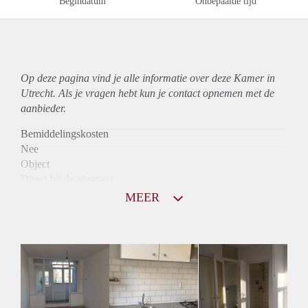
Begindatum
Onbepaalde tijd
Op deze pagina vind je alle informatie over deze Kamer in
Utrecht. Als je vragen hebt kun je contact opnemen met de
aanbieder.
Bemiddelingskosten
Nee
Object
Direct bij de eigenaar
Borg
MEER
345
Garantiestelling
Niet mogelijk
Huurtoeslag
Niet mogelijk
Inkomen eis
N.V.T.