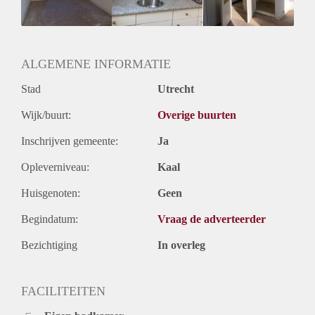
Huurtermijn
Onbepaalde termijn
Oplevering
Kaal
ALGEMENE INFORMATIE
Stad
Utrecht
Wijk/buurt:
Overige buurten
Inschrijven gemeente:
Ja
Opleverniveau:
Kaal
Huisgenoten:
Geen
Begindatum:
Vraag de adverteerder
Bezichtiging
In overleg
FACILITEITEN