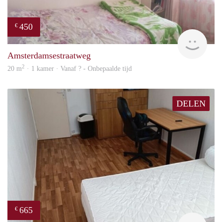
450
€
finde
Amsterdamsestraatweg
2
20 m
· 1 kamer · Vanaf ? - Onbepaalde tijd
DELEN
665
€
finde