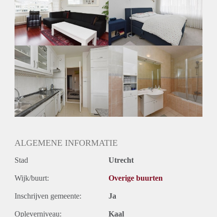
Inkomen eis
N.V.T.
Huurtermijn
Onbepaalde termijn
Oplevering
Gestoffeerd
ALGEMENE INFORMATIE
Stad
Utrecht
Wijk/buurt:
Overige buurten
Inschrijven gemeente:
Ja
Opleverniveau:
Kaal