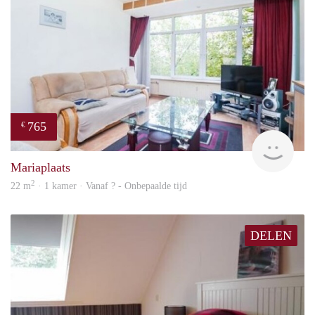
765
€
finde
Mariaplaats
2
22 m
· 1 kamer · Vanaf ? - Onbepaalde tijd
DELEN