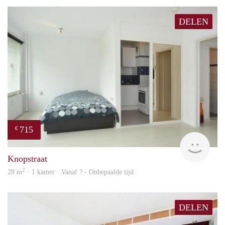
DELEN
715
€
Woni
Knopstraat
2
28 m
· 1 kamer · Vanaf ? - Onbepaalde tijd
DELEN