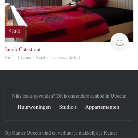
360
€
Woni
Jacob Catsstraat
2
9 m
· 1 kamer · Vanaf ? - Onbepaalde tijd
Niks leuks gevonden? Dit is ons andere aanbod in Utrecht:
Huurwoningen
Studio's
Appartementen
Op Kamer Utrecht vind en verhuur je makkelijk je Kamer