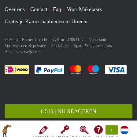
Over ons
Contact
Faq
Voor Makelaars
Gratis je Kamer aanbieden in Utrecht
© 2026 - Kamer Utrecht - KvK nr. 02094127 –
Nederland
Voorwaarden & privacy
Disclaimer
Spam & nep-accounts
Account verwijderen
Je rekent gemakkelijk af met Paypal
Je rekent gemakkelijk af met M
Je rekent gemakkelij
Je re
€ 515 | NU REAGEREN
+