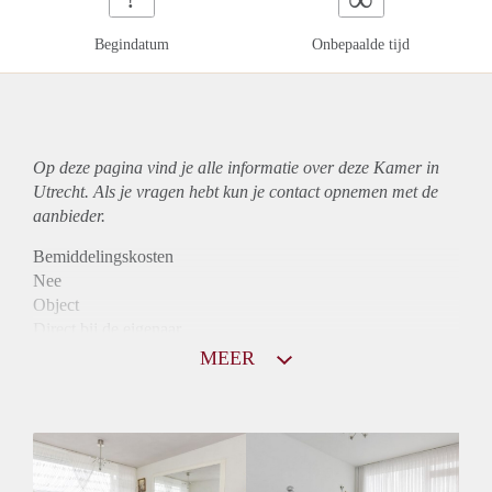
Begindatum
Onbepaalde tijd
Op deze pagina vind je alle informatie over deze Kamer in
Utrecht. Als je vragen hebt kun je contact opnemen met de
aanbieder.
Bemiddelingskosten
Nee
Object
Direct bij de eigenaar
Borg
MEER
515
Garantiestelling
Niet mogelijk
Huurtoeslag
Niet mogelijk