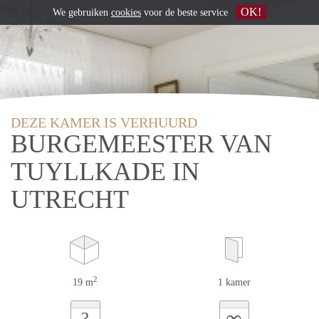
OK!
We gebruiken
cookies
voor de beste service
DEZE KAMER IS VERHUURD
BURGEMEESTER VAN
TUYLLKADE IN
UTRECHT
2
19 m
1 kamer
∞
?