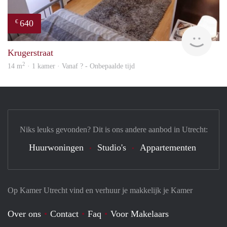
640
€
finde
Krugerstraat
2
14 m
· 1 kamer · Vanaf ? - Onbepaalde tijd
Niks leuks gevonden? Dit is ons andere aanbod in Utrecht:
Huurwoningen
Studio's
Appartementen
Op Kamer Utrecht vind en verhuur je makkelijk je Kamer
Over ons
Contact
Faq
Voor Makelaars