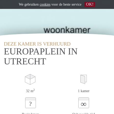
OK!
We gebruiken
cookies
voor de beste service
DEZE KAMER IS VERHUURD
EUROPAPLEIN IN
UTRECHT
2
32 m
1 kamer
∞
?