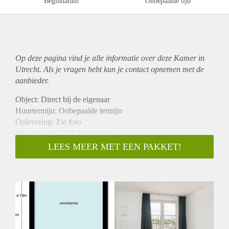
Begindatum
Onbepaalde tijd
Op deze pagina vind je alle informatie over deze Kamer in
Utrecht. Als je vragen hebt kun je contact opnemen met de
aanbieder.
Object: Direct bij de eigenaar
Huurtermijn: Onbepaalde termijn
Oplevering: Zie foto
Inkomen eis: 3,0 x Bruto huur
Garantiestelling mogelijk: Ja
LEES MEER MET EEN PAKKET!
Borg: 1 Maand
Bemiddeling kosten: Nee
Woningdelers toegestaan: Ja
Huisdieren toegestaan: Afhankelijk van de Eigenaar
Huurtoeslag grens: Nee
Geschikt voor studenten: Afhankelijk van de Eigenaar