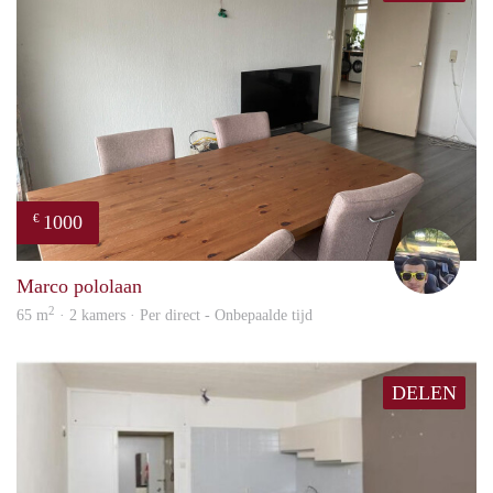
1000
€
Vasc
Marco pololaan
2
65 m
· 2 kamers · Per direct - Onbepaalde tijd
DELEN