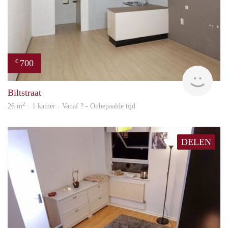
700
€
finde
Biltstraat
2
26 m
· 1 kamer · Vanaf ? - Onbepaalde tijd
DELEN