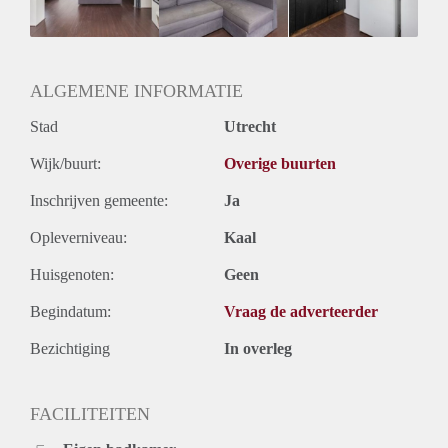
Huurtermijn
Onbepaalde termijn
Oplevering
Gestoffeerd
ALGEMENE INFORMATIE
Stad
Utrecht
Wijk/buurt:
Overige buurten
Inschrijven gemeente:
Ja
Opleverniveau:
Kaal
Huisgenoten:
Geen
Begindatum:
Vraag de adverteerder
Bezichtiging
In overleg
FACILITEITEN