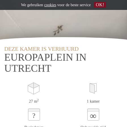
OK!
We gebruiken
cookies
voor de beste service
DEZE KAMER IS VERHUURD
EUROPAPLEIN IN
UTRECHT
2
27 m
1 kamer
∞
?