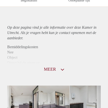
Begindatum
Onbepaalde tijd
Op deze pagina vind je alle informatie over deze Kamer in
Utrecht. Als je vragen hebt kun je contact opnemen met de
aanbieder.
Bemiddelingskosten
Nee
Object
Direct bij de eigenaar
Borg
MEER
635
Garantiestelling
Mogelijk
Huurtoeslag
Mogelijk
Inkomen eis
3,1 X Maandhuur Bruto