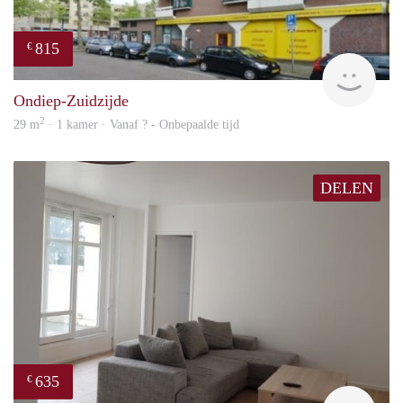
815
€
finde
Ondiep-Zuidzijde
2
29 m
· 1 kamer · Vanaf ? - Onbepaalde tijd
DELEN
635
€
finde