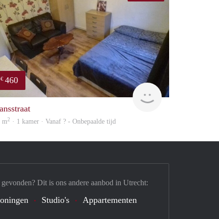
460
€
finder
ansstraat
2
6 m
· 1 kamer · Vanaf ? - Onbepaalde tijd
 gevonden? Dit is ons andere aanbod in Utrecht:
oningen
Studio's
Appartementen