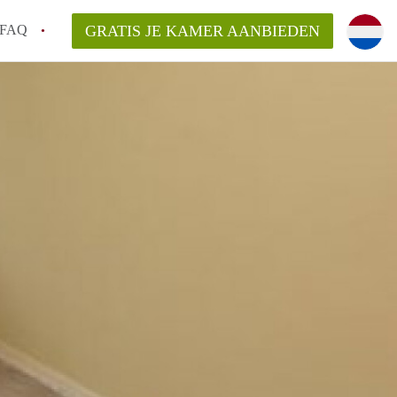
FAQ
GRATIS JE KAMER AANBIEDEN
Utrecht?
er te vinden in Utrecht?
te vinden!
t!