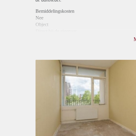
Bemiddelingskosten
Nee
Object
Direct bij de eigenaar
Borg
340
Garantiestelling
Niet mogelijk
Huurtoeslag
Niet mogelijk
Inkomen eis
N.V.T.
Huurtermijn
Onbepaalde termijn
Oplevering
Gestoffeerd