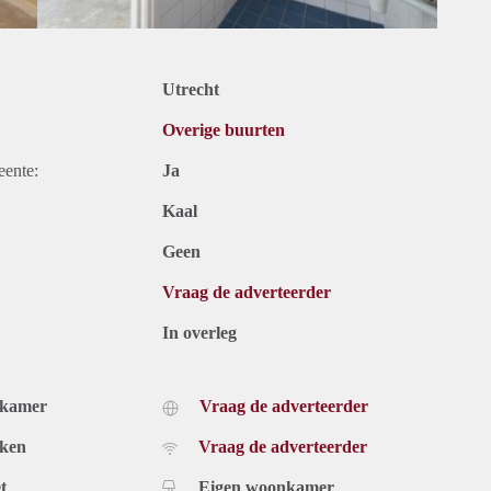
Utrecht
Overige buurten
eente:
Ja
Kaal
Geen
Vraag de adverteerder
In overleg
dkamer
Vraag de adverteerder
uken
Vraag de adverteerder
t
Eigen woonkamer