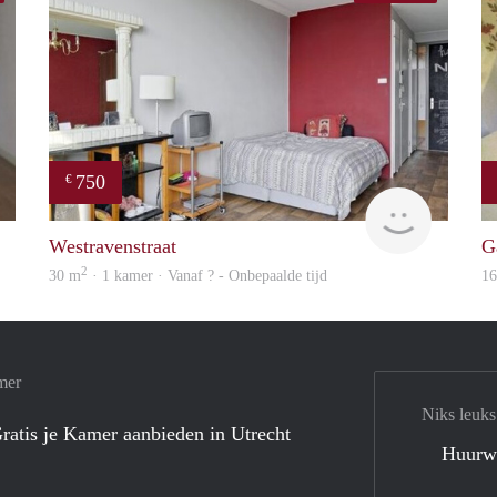
750
€
finder
Woning
Westravenstraat
G
2
30 m
· 1 kamer · Vanaf ? - Onbepaalde tijd
1
mer
Niks leuks
ratis je Kamer aanbieden in Utrecht
Huurw