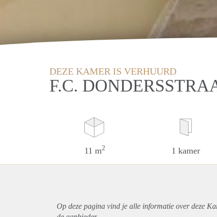
DEZE KAMER IS VERHUURD
F.C. DONDERSSTRA
2
11 m
1 kamer
Op deze pagina vind je alle informatie over deze Ka
de aanbieder.