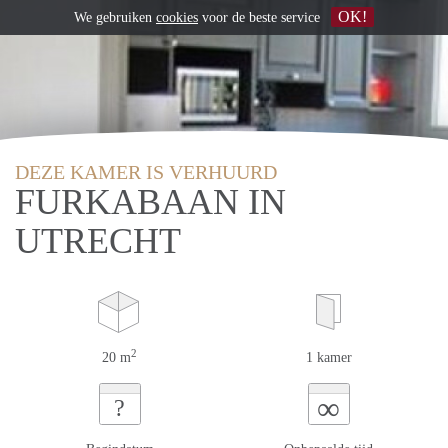
OK!
We gebruiken
cookies
voor de beste service
DEZE KAMER IS VERHUURD
FURKABAAN IN
UTRECHT
2
20 m
1 kamer
∞
?