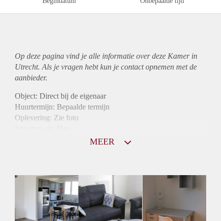
Begindatum
Onbepaalde tijd
Op deze pagina vind je alle informatie over deze Kamer in
Utrecht. Als je vragen hebt kun je contact opnemen met de
aanbieder.
Object: Direct bij de eigenaar
Huurtermijn: Bepaalde termijn
Oplevering: Zie foto
Inkomen eis: Nee
Borg: 1 maand
MEER
Bemiddeling kosten: Nee
Internet: Ja
Gedeelde keuken: Ja
Gedeelde Douche: Ja
Gedeelde woonkamer: Ja
Huisgenoten: Ja
Geslacht huisgenoten: Gemengd