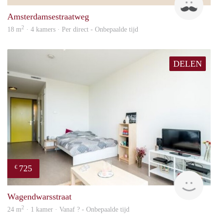
Amsterdamsestraatweg
2
18 m
· 4 kamers · Per direct - Onbepaalde tijd
DELEN
725
€
Woni
Wagendwarsstraat
2
24 m
· 1 kamer · Vanaf ? - Onbepaalde tijd