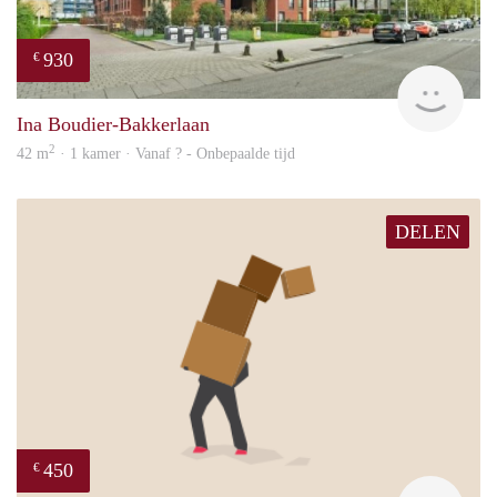
930
€
rent
Ina Boudier-Bakkerlaan
2
42 m
· 1 kamer · Vanaf ? - Onbepaalde tijd
DELEN
450
€
Henk