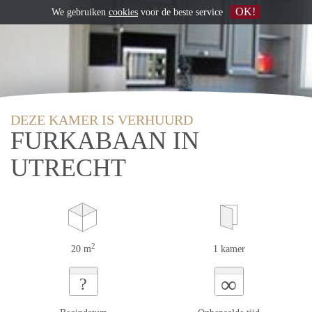
OK!
We gebruiken
cookies
voor de beste service
DEZE KAMER IS VERHUURD
FURKABAAN IN
UTRECHT
2
20 m
1 kamer
∞
?