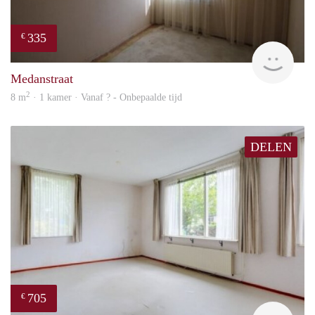
335
€
finde
Medanstraat
2
8 m
· 1 kamer · Vanaf ? - Onbepaalde tijd
DELEN
705
€
finde