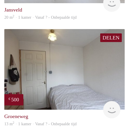
Jansveld
2
20 m
· 1 kamer · Vanaf ? - Onbepaalde tijd
DELEN
500
€
rent
Groeneweg
2
13 m
· 1 kamer · Vanaf ? - Onbepaalde tijd