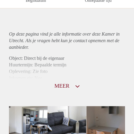
Begindatum
Onbepaalde tijd
Op deze pagina vind je alle informatie over deze Kamer in
Utrecht. Als je vragen hebt kun je contact opnemen met de
aanbieder.
Object: Direct bij de eigenaar
Huurtermijn: Bepaalde termijn
Oplevering: Zie foto
Inkomen eis: Nee
Borg: 1 maand
MEER
Bemiddeling kosten: Nee
Internet: Ja
Gedeelde keuken: Ja
Gedeelde Douche: Ja
Gedeelde woonkamer: Ja
Huisgenoten: Ja
Geslacht huisgenoten: Gemengd