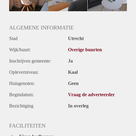
Huurtermijn
Onbepaalde termijn
Oplevering
Gestoffeerd
ALGEMENE INFORMATIE
Stad
Utrecht
Wijk/buurt:
Overige buurten
Inschrijven gemeente:
Ja
Opleverniveau:
Kaal
Huisgenoten:
Geen
Begindatum:
Vraag de adverteerder
Bezichtiging
In overleg
FACILITEITEN