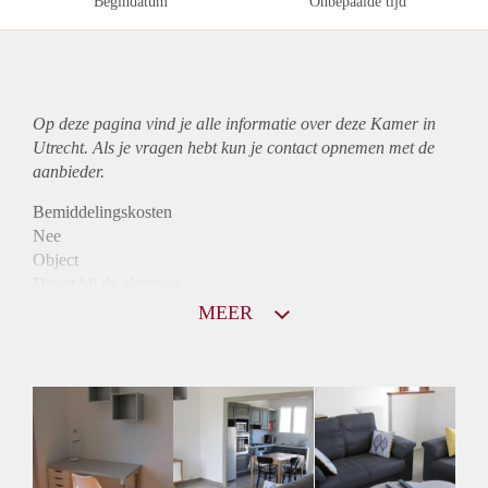
Begindatum
Onbepaalde tijd
Op deze pagina vind je alle informatie over deze Kamer in
Utrecht. Als je vragen hebt kun je contact opnemen met de
aanbieder.
Bemiddelingskosten
Nee
Object
Direct bij de eigenaar
Borg
MEER
560
Garantiestelling
Niet mogelijk
Huurtoeslag
Niet mogelijk
Inkomen eis
N.V.T.