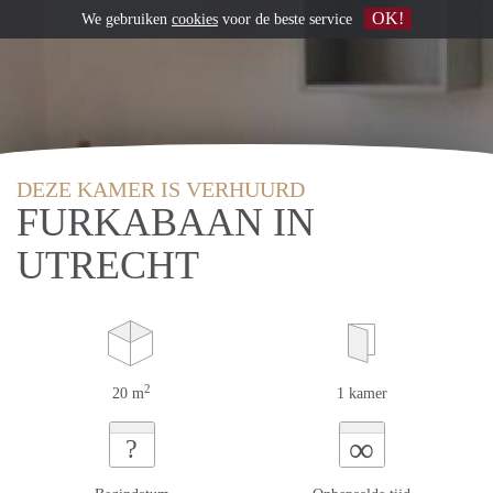
OK!
We gebruiken
cookies
voor de beste service
DEZE KAMER IS VERHUURD
FURKABAAN IN
UTRECHT
2
20 m
1 kamer
∞
?