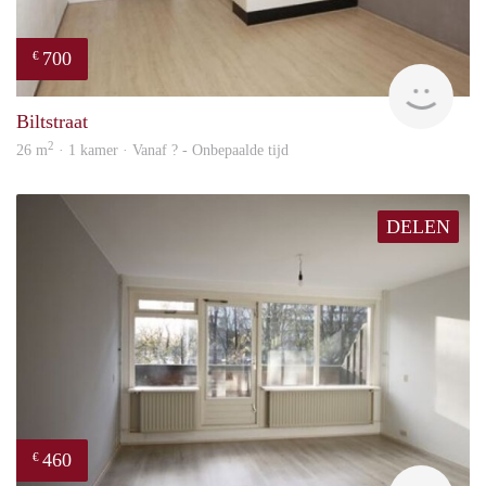
700
€
rent
Biltstraat
2
26 m
· 1 kamer · Vanaf ? - Onbepaalde tijd
DELEN
460
€
Woni