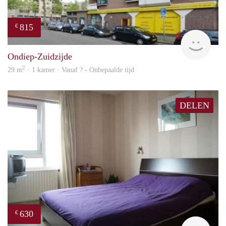
815
€
rent
Ondiep-Zuidzijde
2
29 m
· 1 kamer · Vanaf ? - Onbepaalde tijd
DELEN
630
€
rent