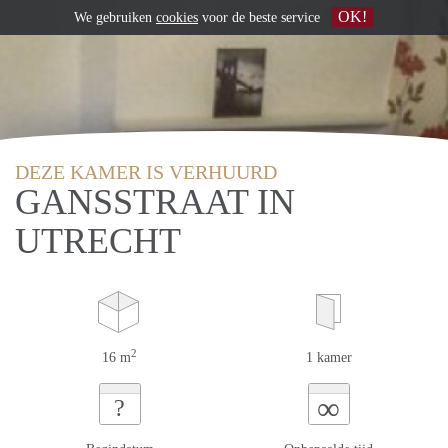
OK!
We gebruiken
cookies
voor de beste service
DEZE KAMER IS VERHUURD
GANSSTRAAT IN
UTRECHT
2
16 m
1 kamer
∞
?