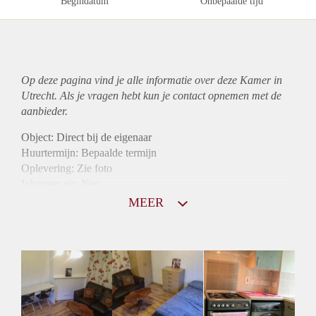
Begindatum
Onbepaalde tijd
Op deze pagina vind je alle informatie over deze Kamer in
Utrecht. Als je vragen hebt kun je contact opnemen met de
aanbieder.
Object: Direct bij de eigenaar
Huurtermijn: Bepaalde termijn
Oplevering: Zie foto
Inkomen eis: Nee
Borg: 1 maand
MEER
Bemiddeling kosten: Nee
Internet: Ja
Gedeelde keuken: Ja
Gedeelde Douche: Ja
Gedeelde woonkamer: Ja
Huisgenoten: Ja
Geslacht huisgenoten: Gemengd