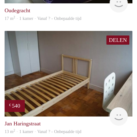
Oudegracht
2
17 m
· 1 kamer · Vanaf ? - Onbepaalde tijd
DELEN
540
€
finde
Jan Haringstraat
2
13 m
· 1 kamer · Vanaf ? - Onbepaalde tijd