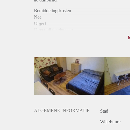
Bemiddelingskosten
Nee
Object
Direct bij de eigenaar
Borg
410
Garantiestelling
Niet mogelijk
Huurtoeslag
Niet mogelijk
Inkomen eis
N.V.T.
Huurtermijn
Onbepaalde termijn
Oplevering
Gestoffeerd
ALGEMENE INFORMATIE
Stad
Wijk/buurt: