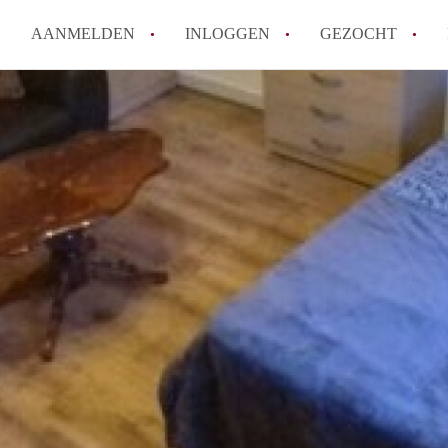
AANMELDEN
INLOGGEN
GEZOCHT
Hoe vind ik snel een kamer in 
Hoe moeilijk is het om een kam
Tips: om in Utrecht een kamer 
Hoe werkt Kamers Utrecht
How to translate KamersUtrech
Alle veelgestelde vragen