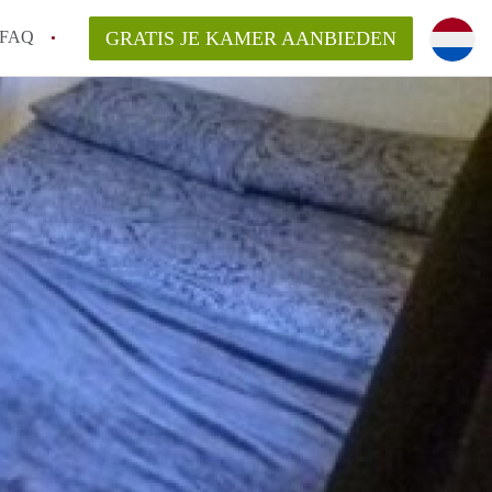
FAQ
GRATIS JE KAMER AANBIEDEN
Utrecht?
er te vinden in Utrecht?
te vinden!
t!