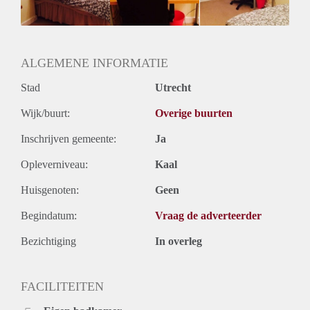
Huurtermijn
Onbepaalde termijn
Oplevering
Gestoffeerd
ALGEMENE INFORMATIE
Stad
Utrecht
Wijk/buurt:
Overige buurten
Inschrijven gemeente:
Ja
Opleverniveau:
Kaal
Huisgenoten:
Geen
Begindatum:
Vraag de adverteerder
Bezichtiging
In overleg
FACILITEITEN