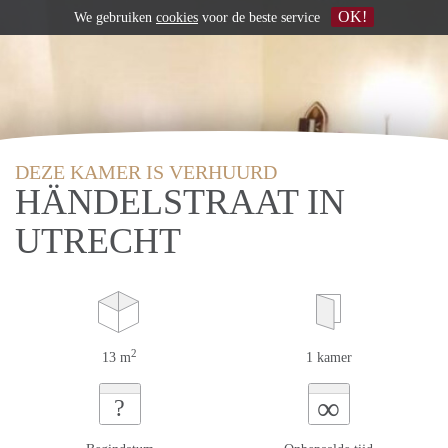
OK!
We gebruiken
cookies
voor de beste service
DEZE KAMER IS VERHUURD
HÄNDELSTRAAT IN
UTRECHT
2
13 m
1 kamer
∞
?