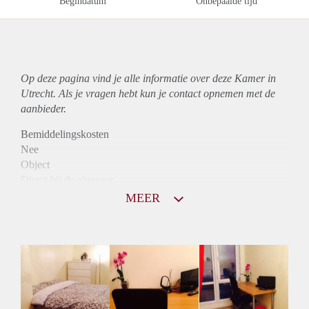
Begindatum
Onbepaalde tijd
Op deze pagina vind je alle informatie over deze Kamer in
Utrecht. Als je vragen hebt kun je contact opnemen met de
aanbieder.
Bemiddelingskosten
Nee
Object
Direct bij de eigenaar
Borg
MEER
330
Garantiestelling
Niet mogelijk
Huurtoeslag
Niet mogelijk
Inkomen eis
N.V.T.