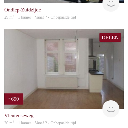
Ondiep-Zuidzijde
2
29 m
· 1 kamer · Vanaf ? - Onbepaalde tijd
DELEN
650
€
Woni
Vleutenseweg
2
20 m
· 1 kamer · Vanaf ? - Onbepaalde tijd