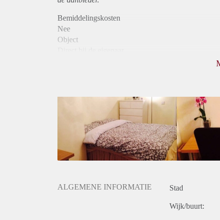
Bemiddelingskosten
Nee
Object
Direct bij de eigenaar
Borg
330
Garantiestelling
Niet mogelijk
Huurtoeslag
Niet mogelijk
Inkomen eis
N.V.T.
Huurtermijn
Onbepaalde termijn
Oplevering
Gestoffeerd
ALGEMENE INFORMATIE
Stad
Wijk/buurt: