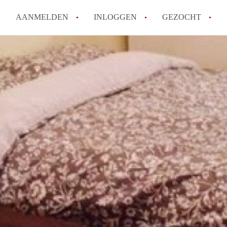
AANMELDEN
INLOGGEN
GEZOCHT
Hoe vind ik snel een kamer in 
Hoe moeilijk is het om een kam
Tips: om in Utrecht een kamer 
Hoe werkt Kamers Utrecht
How to translate KamersUtrech
Alle veelgestelde vragen