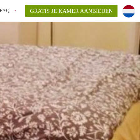
FAQ
GRATIS JE KAMER AANBIEDEN
Utrecht?
er te vinden in Utrecht?
te vinden!
t!