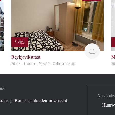
705
€
Agien
finder
Reykjavikstraat
M
2
26 m
· 1 kamer · Vanaf ? - Onbepaalde tijd
3
mer
Niks leuks
ratis je Kamer aanbieden in Utrecht
Huurw