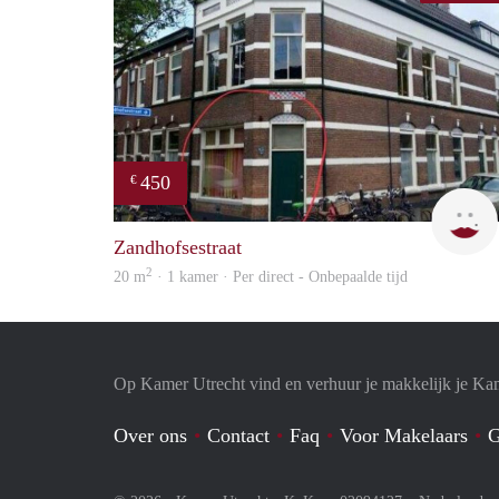
450
€
Zandhofsestraat
2
20 m
· 1 kamer · Per direct - Onbepaalde tijd
Op Kamer Utrecht vind en verhuur je makkelijk je Ka
Over ons
Contact
Faq
Voor Makelaars
G