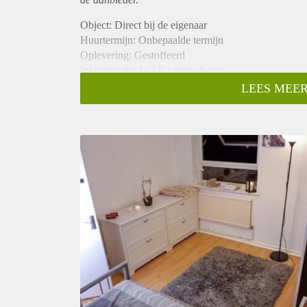
Object: Direct bij de eigenaar
Huurtermijn: Onbepaalde termijn
Oplevering: Gestoffeerd
Inkomen eis: Ja 2,5 x bruto huur
Garantiestelling mogelijk: Ja
LEES MEER
Borg: 1 maand
Bemiddeling kosten: Nee
Internet: Ja
Gedeelde keuken: Nee
Gedeelde Douche: Nee
Gedeelde woonkamer: Nee
Huisgenoten: Nee
Geslacht huisgenoten: N.v.t.