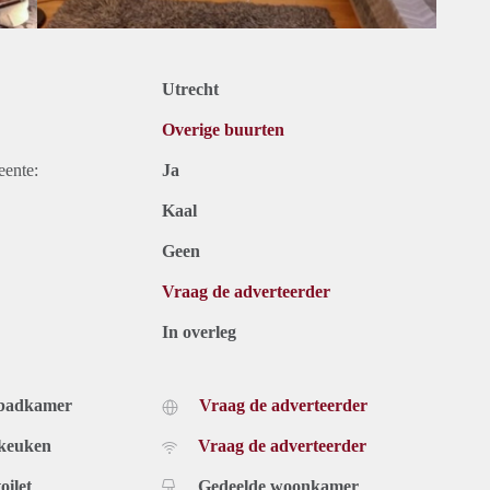
Utrecht
Overige buurten
eente:
Ja
Kaal
Geen
Vraag de adverteerder
In overleg
 badkamer
Vraag de adverteerder
 keuken
Vraag de adverteerder
oilet
Gedeelde woonkamer