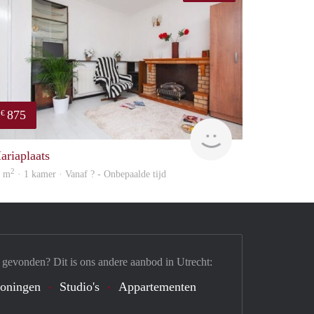
875
€
finder
ariaplaats
2
0 m
· 1 kamer · Vanaf ? - Onbepaalde tijd
 gevonden? Dit is ons andere aanbod in Utrecht:
oningen
Studio's
Appartementen