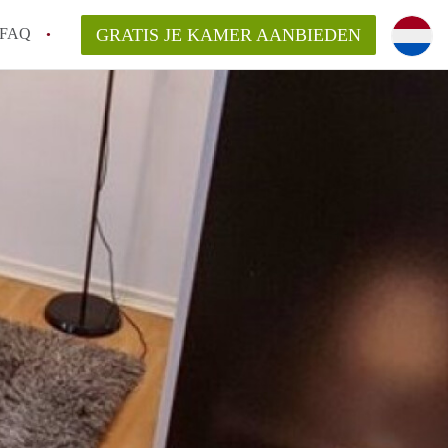
FAQ
GRATIS JE KAMER AANBIEDEN
Utrecht?
er te vinden in Utrecht?
te vinden!
t!