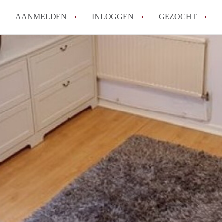
AANMELDEN
INLOGGEN
GEZOCHT
Hoe vind ik snel een kamer in 
Hoe moeilijk is het om een kam
Tips: om in Utrecht een kamer 
Hoe werkt Kamers Utrecht
How to translate KamersUtrech
Alle veelgestelde vragen