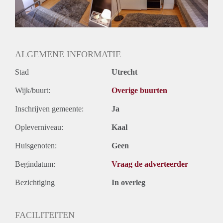
Huurtermijn
Onbepaalde termijn
Oplevering
Gestoffeerd
ALGEMENE INFORMATIE
Stad
Utrecht
Wijk/buurt:
Overige buurten
Inschrijven gemeente:
Ja
Opleverniveau:
Kaal
Huisgenoten:
Geen
Begindatum:
Vraag de adverteerder
Bezichtiging
In overleg
FACILITEITEN