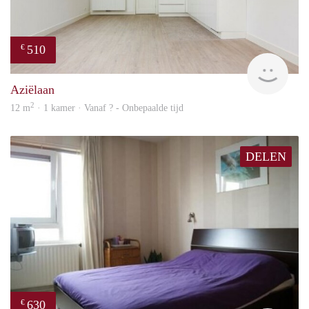
510
€
finde
Aziëlaan
2
12 m
· 1 kamer · Vanaf ? - Onbepaalde tijd
DELEN
630
€