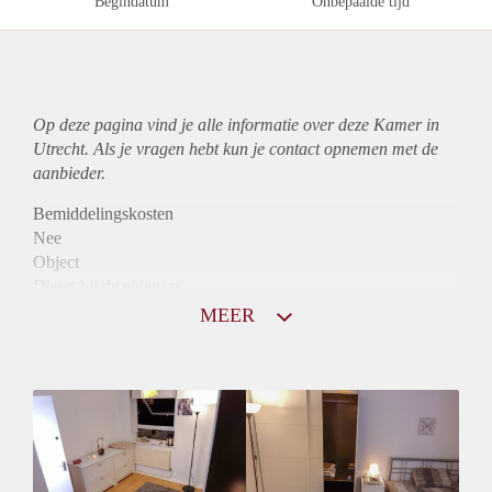
Begindatum
Onbepaalde tijd
Op deze pagina vind je alle informatie over deze Kamer in
Utrecht. Als je vragen hebt kun je contact opnemen met de
aanbieder.
Bemiddelingskosten
Nee
Object
Direct bij de eigenaar
Borg
MEER
410
Garantiestelling
Niet mogelijk
Huurtoeslag
Niet mogelijk
Inkomen eis
N.V.T.