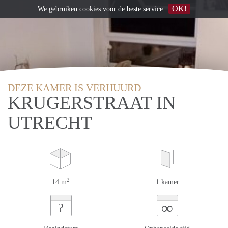
OK!
We gebruiken
cookies
voor de beste service
DEZE KAMER IS VERHUURD
KRUGERSTRAAT IN
UTRECHT
2
14 m
1 kamer
∞
?