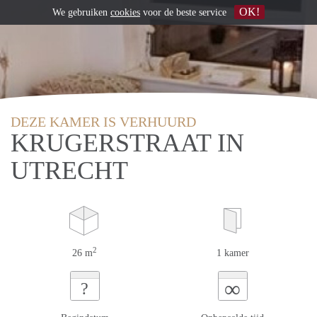
OK!
We gebruiken
cookies
voor de beste service
DEZE KAMER IS VERHUURD
KRUGERSTRAAT IN
UTRECHT
2
26 m
1 kamer
∞
?