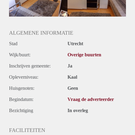
Geslacht huisgenoten: N.v.t.
ALGEMENE INFORMATIE
Stad
Utrecht
Wijk/buurt:
Overige buurten
Inschrijven gemeente:
Ja
Opleverniveau:
Kaal
Huisgenoten:
Geen
Begindatum:
Vraag de adverteerder
Bezichtiging
In overleg
FACILITEITEN