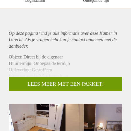
Begindatum
Onbepaalde tijd
Op deze pagina vind je alle informatie over deze Kamer in
Utrecht. Als je vragen hebt kun je contact opnemen met de
aanbieder.
Object: Direct bij de eigenaar
Huurtermijn: Onbepaalde termijn
Oplevering: Gestoffeerd
Inkomen eis: Ja 2,5 x bruto huur
Garantiestelling mogelijk: Ja
LEES MEER MET EEN PAKKET!
Borg: 1 maand
Bemiddeling kosten: Nee
Internet: Ja
Gedeelde keuken: Nee
Gedeelde Douche: Nee
Gedeelde woonkamer: Nee
Huisgenoten: Nee