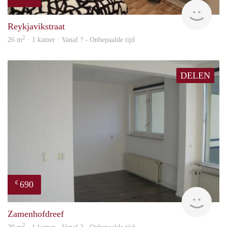
finde
Reykjavikstraat
2
26 m
· 1 kamer · Vanaf ? - Onbepaalde tijd
DELEN
690
€
Woni
Zamenhofdreef
2