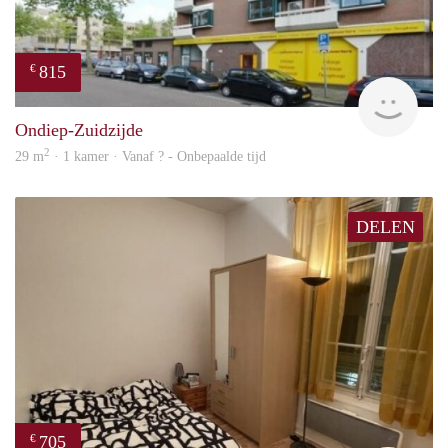
815
€
rent
Ondiep-Zuidzijde
2
29 m
· 1 kamer · Vanaf ? - Onbepaalde tijd
DELEN
705
€