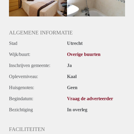
Huurtermijn
Onbepaalde termijn
Oplevering
Gemeubileerd
ALGEMENE INFORMATIE
Stad
Utrecht
Wijk/buurt:
Overige buurten
Inschrijven gemeente:
Ja
Opleverniveau:
Kaal
Huisgenoten:
Geen
Begindatum:
Vraag de adverteerder
Bezichtiging
In overleg
FACILITEITEN