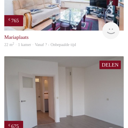
765
€
rent
Mariaplaats
2
22 m
· 1 kamer · Vanaf ? - Onbepaalde tijd
DELEN
675
€