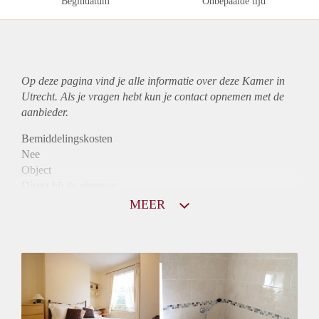
Begindatum
Onbepaalde tijd
Op deze pagina vind je alle informatie over deze Kamer in
Utrecht. Als je vragen hebt kun je contact opnemen met de
aanbieder.
Bemiddelingskosten
Nee
Object
Direct bij de eigenaar
Borg
MEER
410
Garantiestelling
Niet mogelijk
Huurtoeslag
Niet mogelijk
Inkomen eis
N.V.T.