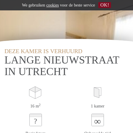
OK!
We gebruiken
cookies
voor de beste service
DEZE KAMER IS VERHUURD
LANGE NIEUWSTRAAT
IN UTRECHT
2
16 m
1 kamer
∞
?