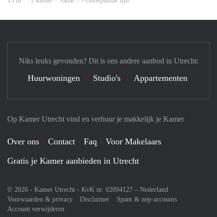
13 m
· 1 kamer · Vanaf ? - Onbepaalde tijd
Niks leuks gevonden? Dit is ons andere aanbod in Utrecht:
Huurwoningen
Studio's
Appartementen
Op Kamer Utrecht vind en verhuur je makkelijk je Kamer
Over ons
Contact
Faq
Voor Makelaars
Gratis je Kamer aanbieden in Utrecht
© 2026 - Kamer Utrecht - KvK nr. 02094127 –
Nederland
Voorwaarden & privacy
Disclaimer
Spam & nep-accounts
Account verwijderen