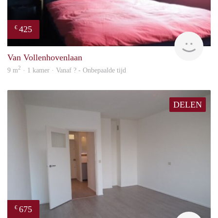
425
€
finde
Van Vollenhovenlaan
2
9 m
· 1 kamer · Vanaf ? - Onbepaalde tijd
DELEN
675
€
finde