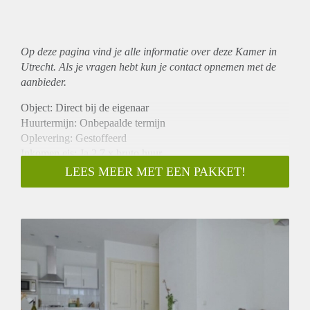
Op deze pagina vind je alle informatie over deze Kamer in
Utrecht. Als je vragen hebt kun je contact opnemen met de
aanbieder.
Object: Direct bij de eigenaar
Huurtermijn: Onbepaalde termijn
Oplevering: Gestoffeerd
Inkomen eis: Ja 2,7 x bruto huur
Garantiestelling mogelijk: Ja
LEES MEER MET EEN PAKKET!
Borg: 1 maand
Bemiddeling kosten: Nee
Internet: Ja
Gedeelde keuken: Nee
Gedeelde Douche: Nee
Gedeelde woonkamer: Nee
Huisgenoten: Nee
Geslacht huisgenoten: N.v.t