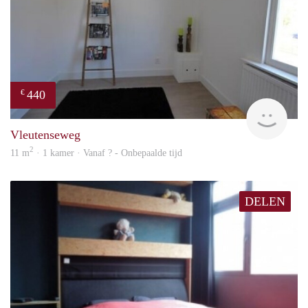
440
€
rent
Vleutenseweg
2
11 m
· 1 kamer · Vanaf ? - Onbepaalde tijd
DELEN