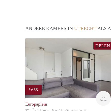
ANDERE KAMERS IN
UTRECHT
ALS A
DELEN
655
€
Europaplein
2
27 m
· 1 kamer · Vanaf ? - Onbepaalde tijd