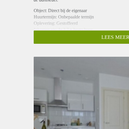
Object: Direct bij de eigenaar
Huurtermijn: Onbepaalde termijn
Oplevering: Gestoffeerd
Inkomen eis: Ja 2,7 x bruto huur
Garantiestelling mogelijk: Ja
LEES MEER
Borg: 1 maand
Bemiddeling kosten: Nee
Internet: Ja
Gedeelde keuken: Nee
Gedeelde Douche: Nee
Gedeelde woonkamer: Nee
Huisgenoten: Nee
Geslacht huisgenoten: N.v.t