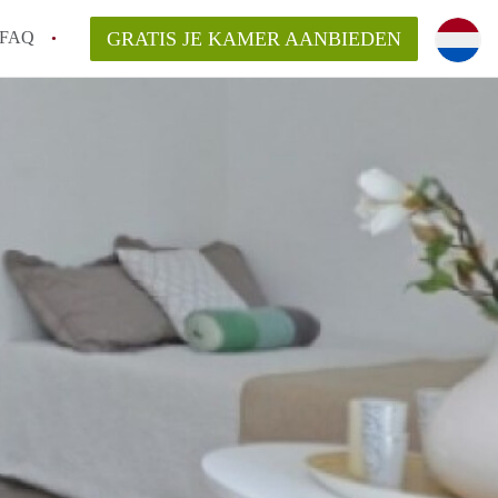
FAQ
GRATIS JE KAMER AANBIEDEN
Utrecht?
er te vinden in Utrecht?
te vinden!
t!