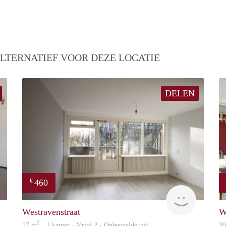
LTERNATIEF VOOR DEZE LOCATIE
DELEN
460
€
Woning
Woning
Westravenstraat
W
2
17 m
· 1 kamer · Vanaf ? - Onbepaalde tijd
3