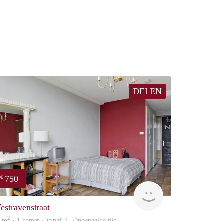
DELEN
750
€
Woning
estravenstraat
2
0 m
· 1 kamer · Vanaf ? - Onbepaalde tijd