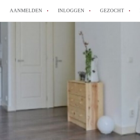
AANMELDEN
INLOGGEN
GEZOCHT
Hoe vind ik snel een kamer in 
Hoe moeilijk is het om een kam
Tips: om in Utrecht een kamer 
Hoe werkt Kamers Utrecht
How to translate KamersUtrech
Alle veelgestelde vragen