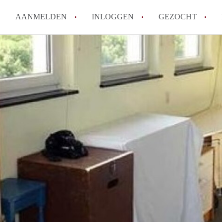
AANMELDEN
INLOGGEN
GEZOCHT
Hoe vind ik snel een kamer in 
Hoe moeilijk is het om een kam
Tips: om in Utrecht een kamer 
Hoe werkt Kamers Utrecht
How to translate KamersUtrech
Alle veelgestelde vragen