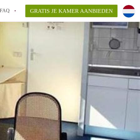
FAQ
GRATIS JE KAMER AANBIEDEN
Utrecht?
er te vinden in Utrecht?
te vinden!
t!