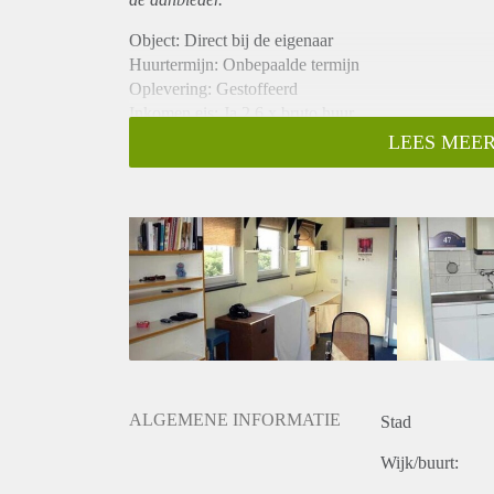
Object: Direct bij de eigenaar
Huurtermijn: Onbepaalde termijn
Oplevering: Gestoffeerd
Inkomen eis: Ja 2,6 x bruto huur
Garantiestelling mogelijk: Ja
LEES MEER
Borg: 1 maand
Bemiddeling kosten: Nee
Internet: Ja
Gedeelde keuken: Nee
Gedeelde Douche: Nee
Gedeelde woonkamer: Nee
Huisgenoten: Nee
Geslacht huisgenoten: N.v.t.
ALGEMENE INFORMATIE
Stad
Wijk/buurt: