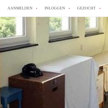
AANMELDEN
INLOGGEN
GEZOCHT
Hoe vind ik snel een kamer in 
Hoe moeilijk is het om een kam
Tips: om in Utrecht een kamer 
Hoe werkt Kamers Utrecht
How to translate KamersUtrech
Alle veelgestelde vragen