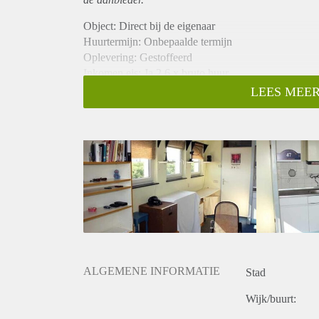
Object: Direct bij de eigenaar
Huurtermijn: Onbepaalde termijn
Oplevering: Gestoffeerd
Inkomen eis: Ja 2,6 x bruto huur
Garantiestelling mogelijk: Ja
LEES MEER
Borg: 1 maand
Bemiddeling kosten: Nee
Internet: Ja
Gedeelde keuken: Nee
Gedeelde Douche: Nee
Gedeelde woonkamer: Nee
Huisgenoten: Nee
Geslacht huisgenoten: N.v.t.
ALGEMENE INFORMATIE
Stad
Wijk/buurt: