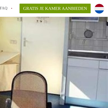
FAQ
GRATIS JE KAMER AANBIEDEN
Utrecht?
er te vinden in Utrecht?
te vinden!
t!