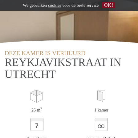
OK!
We gebruiken
cookies
voor de beste service
DEZE KAMER IS VERHUURD
REYKJAVIKSTRAAT IN
UTRECHT
2
26 m
1 kamer
∞
?