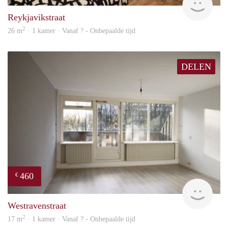
Reykjavikstraat
2
26 m
· 1 kamer · Vanaf ? - Onbepaalde tijd
DELEN
460
€
Woni
Westravenstraat
2
17 m
· 1 kamer · Vanaf ? - Onbepaalde tijd