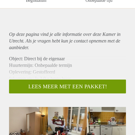
Begindatum
Onbepaalde tijd
Op deze pagina vind je alle informatie over deze Kamer in
Utrecht. Als je vragen hebt kun je contact opnemen met de
aanbieder.
Object: Direct bij de eigenaar
Huurtermijn: Onbepaalde termijn
Oplevering: Gestoffeerd
Inkomen eis: Ja 3,0 x bruto huur
Garantiestelling mogelijk: Ja
LEES MEER MET EEN PAKKET!
Borg: 1 maand
Bemiddeling kosten: Nee
Internet: Ja
Gedeelde keuken: Nee
Gedeelde Douche: Nee
Gedeelde woonkamer: Nee
Huisgenoten: Nee