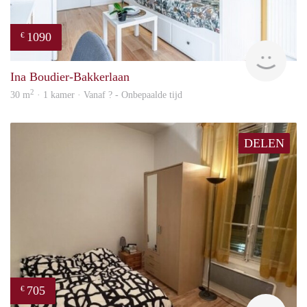
1090
€
finde
Ina Boudier-Bakkerlaan
2
30 m
· 1 kamer · Vanaf ? - Onbepaalde tijd
DELEN
705
€
finde