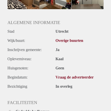
Geslacht huisgenoten: N.v.t.
ALGEMENE INFORMATIE
Stad
Utrecht
Wijk/buurt:
Overige buurten
Inschrijven gemeente:
Ja
Opleverniveau:
Kaal
Huisgenoten:
Geen
Begindatum:
Vraag de adverteerder
Bezichtiging
In overleg
FACILITEITEN