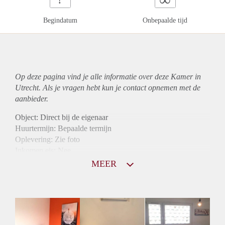
Begindatum
Onbepaalde tijd
Op deze pagina vind je alle informatie over deze Kamer in
Utrecht. Als je vragen hebt kun je contact opnemen met de
aanbieder.
Object: Direct bij de eigenaar
Huurtermijn: Bepaalde termijn
Oplevering: Zie foto
Inkomen eis: Nee
Borg: 1 maand
MEER
Bemiddeling kosten: Nee
Internet: Ja
Gedeelde keuken: Ja
Gedeelde Douche: Ja
Gedeelde woonkamer: Ja