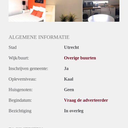
Huisgenoten: Ja
Geslacht huisgenoten: Gemengd
ALGEMENE INFORMATIE
Stad
Utrecht
Wijk/buurt:
Overige buurten
Inschrijven gemeente:
Ja
Opleverniveau:
Kaal
Huisgenoten:
Geen
Begindatum:
Vraag de adverteerder
Bezichtiging
In overleg