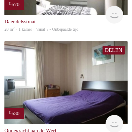
670
€
finde
Daendelsstraat
2
20 m
· 1 kamer · Vanaf ? - Onbepaalde tijd
DELEN
630
€
finde
Oudegracht aan de Werf