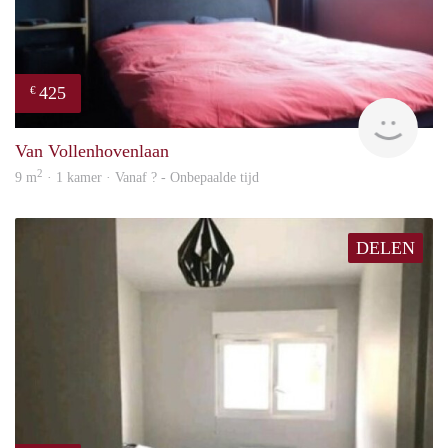
425
€
finde
Van Vollenhovenlaan
2
9 m
· 1 kamer · Vanaf ? - Onbepaalde tijd
DELEN