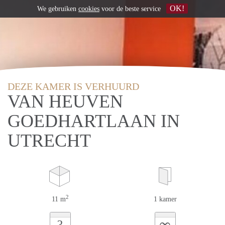
OK!
We gebruiken
cookies
voor de beste service
DEZE KAMER IS VERHUURD
VAN HEUVEN
GOEDHARTLAAN IN
UTRECHT
2
11 m
1 kamer
∞
?