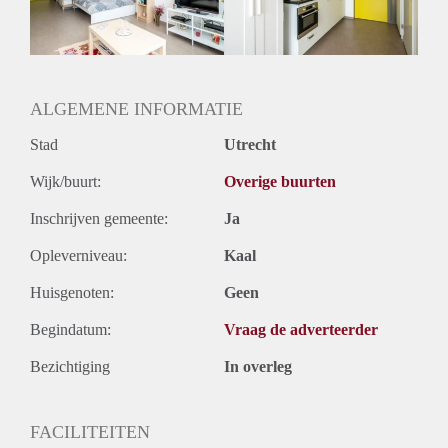
Geslacht huisgenoten: N.v.t.
ALGEMENE INFORMATIE
Stad
Utrecht
Wijk/buurt:
Overige buurten
Inschrijven gemeente:
Ja
Opleverniveau:
Kaal
Huisgenoten:
Geen
Begindatum:
Vraag de adverteerder
Bezichtiging
In overleg
FACILITEITEN