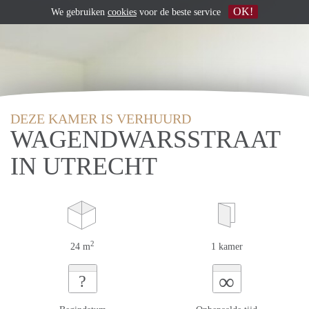
OK!
We gebruiken
cookies
voor de beste service
DEZE KAMER IS VERHUURD
WAGENDWARSSTRAAT
IN UTRECHT
2
24 m
1 kamer
∞
?