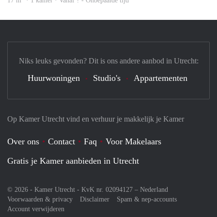
17 m
· 1 kamer · Vanaf ? - Onbepaalde tijd
Niks leuks gevonden? Dit is ons andere aanbod in Utrecht:
Huurwoningen
Studio's
Appartementen
Op Kamer Utrecht vind en verhuur je makkelijk je Kamer
Over ons
Contact
Faq
Voor Makelaars
Gratis je Kamer aanbieden in Utrecht
© 2026 - Kamer Utrecht - KvK nr. 02094127 –
Nederland
Voorwaarden & privacy
Disclaimer
Spam & nep-accounts
Account verwijderen