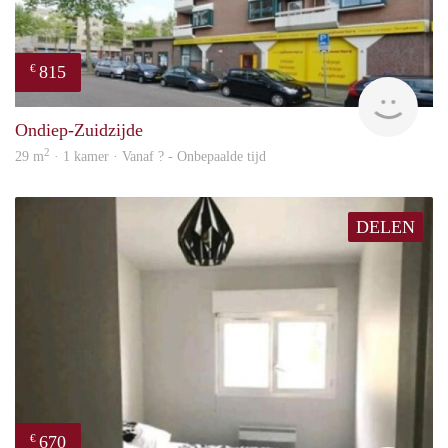
815
€
finde
Ondiep-Zuidzijde
2
29 m
· 1 kamer · Vanaf ? - Onbepaalde tijd
DELEN
670
€