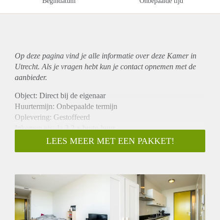
Begindatum
Onbepaalde tijd
Op deze pagina vind je alle informatie over deze Kamer in
Utrecht. Als je vragen hebt kun je contact opnemen met de
aanbieder.
Object: Direct bij de eigenaar
Huurtermijn: Onbepaalde termijn
Oplevering: Gestoffeerd
Inkomen eis: Ja 3,2 x bruto huur
Garantiestelling mogelijk: Ja
LEES MEER MET EEN PAKKET!
Borg: 1 maand
Bemiddeling kosten: Nee
Internet: Ja
Gedeelde keuken: Nee
Gedeelde Douche: Nee
Gedeelde woonkamer: Nee
Huisgenoten: Nee