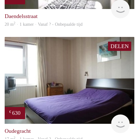
finde
Daendelsstraat
2
20 m
· 1 kamer · Vanaf ? - Onbepaalde tijd
DELEN
630
€
rent
Oudegracht
2