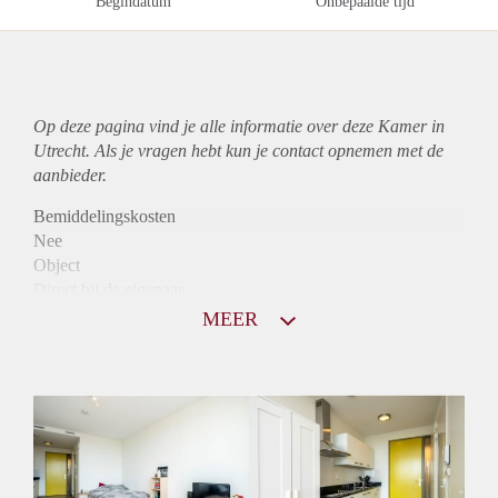
Begindatum
Onbepaalde tijd
Op deze pagina vind je alle informatie over deze Kamer in
Utrecht. Als je vragen hebt kun je contact opnemen met de
aanbieder.
Bemiddelingskosten
Nee
Object
Direct bij de eigenaar
Borg
MEER
685
Garantiestelling
Mogelijk
Huurtoeslag
Mogelijk
Inkomen eis
2,8 X Maandhuur Bruto