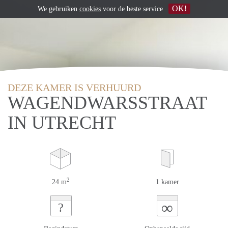
OK!
We gebruiken
cookies
voor de beste service
DEZE KAMER IS VERHUURD
WAGENDWARSSTRAAT
IN UTRECHT
2
24 m
1 kamer
∞
?