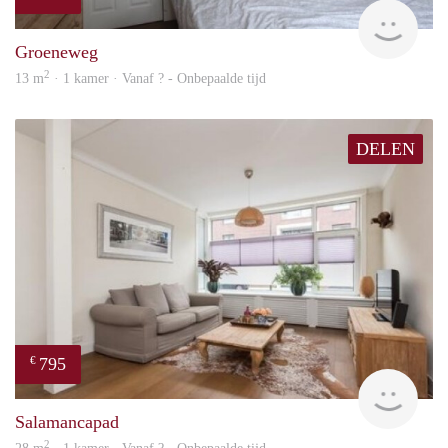
rent
Groeneweg
2
13 m
· 1 kamer · Vanaf ? - Onbepaalde tijd
DELEN
795
€
rent
Salamancapad
2