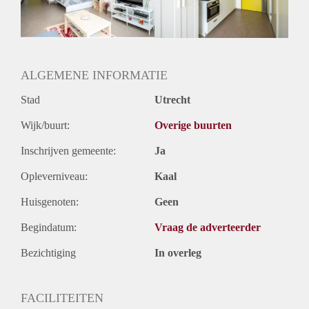
Huurtermijn
Onbepaalde termijn
Oplevering
Gestoffeerd
ALGEMENE INFORMATIE
Stad
Utrecht
Wijk/buurt:
Overige buurten
Inschrijven gemeente:
Ja
Opleverniveau:
Kaal
Huisgenoten:
Geen
Begindatum:
Vraag de adverteerder
Bezichtiging
In overleg
FACILITEITEN