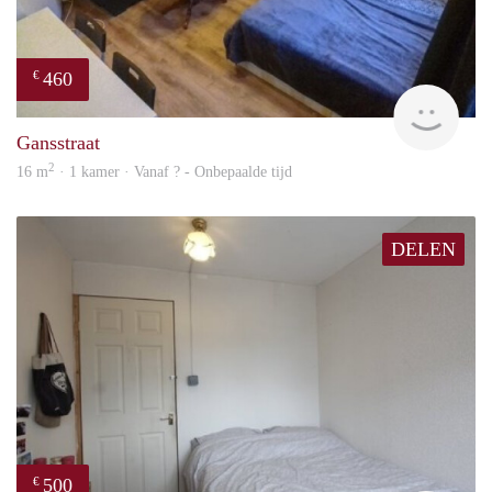
460
€
finde
Gansstraat
2
16 m
· 1 kamer · Vanaf ? - Onbepaalde tijd
DELEN
500
€