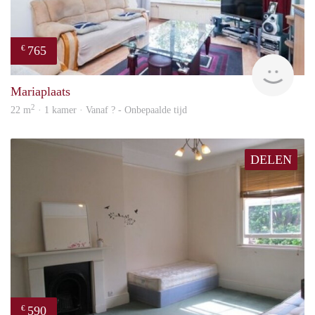
765
€
rent
Mariaplaats
2
22 m
· 1 kamer · Vanaf ? - Onbepaalde tijd
DELEN
590
€