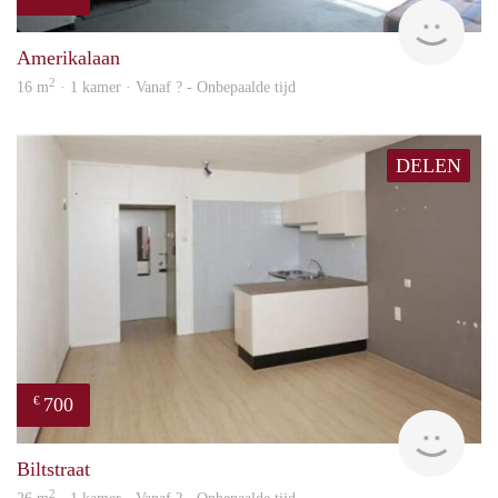
rent
Amerikalaan
2
16 m
· 1 kamer · Vanaf ? - Onbepaalde tijd
DELEN
700
€
rent
Biltstraat
2