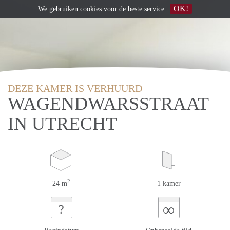
OK!
We gebruiken
cookies
voor de beste service
DEZE KAMER IS VERHUURD
WAGENDWARSSTRAAT
IN UTRECHT
2
24 m
1 kamer
∞
?