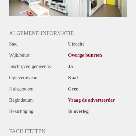
Huurtermijn
Onbepaalde termijn
Oplevering
Gestoffeerd
ALGEMENE INFORMATIE
Stad
Utrecht
Wijk/buurt:
Overige buurten
Inschrijven gemeente:
Ja
Opleverniveau:
Kaal
Huisgenoten:
Geen
Begindatum:
Vraag de adverteerder
Bezichtiging
In overleg
FACILITEITEN