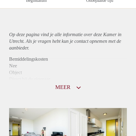
Begindatum
Onbepaalde tijd
Op deze pagina vind je alle informatie over deze Kamer in
Utrecht. Als je vragen hebt kun je contact opnemen met de
aanbieder.
Bemiddelingskosten
Nee
Object
Direct bij de eigenaar
Borg
MEER
685
Garantiestelling
Mogelijk
Huurtoeslag
Mogelijk
Inkomen eis
2,8 X Maandhuur Bruto