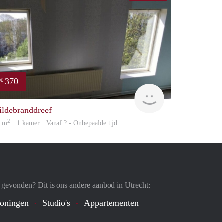
370
€
Woning
ildebranddreef
2
2 m
· 1 kamer · Vanaf ? - Onbepaalde tijd
 gevonden? Dit is ons andere aanbod in Utrecht:
oningen
Studio's
Appartementen