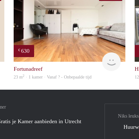
630
€
Henk
finder
Fortunadreef
H
2
23 m
· 1 kamer · Vanaf ? - Onbepaalde tijd
1
mer
Niks leuks
ratis je Kamer aanbieden in Utrecht
Huurw