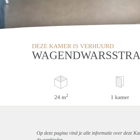
DEZE KAMER IS VERHUURD
WAGENDWARSSTRAA
2
24 m
1 kamer
Op deze pagina vind je alle informatie over deze Ka
de aanbieder.