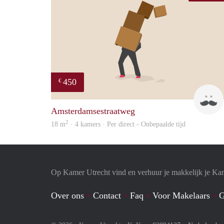
450
€
Amsterdamsestraatweg
2
18 m
· 4 kamers · Per direct - Onbepaalde tijd
Op Kamer Utrecht vind en verhuur je makkelijk je Ka
Over ons
Contact
Faq
Voor Makelaars
G