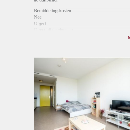
Bemiddelingskosten
Nee
Object
Direct bij de eigenaar
Borg
685
Garantiestelling
Mogelijk
Huurtoeslag
Mogelijk
Inkomen eis
2,8 X Maandhuur Bruto
Huurtermijn
Onbepaalde termijn
Oplevering
Gestoffeerd