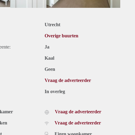
Utrecht
Overige buurten
eente:
Ja
Kaal
Geen
Vraag de adverteerder
In overleg
dkamer
Vraag de adverteerder
uken
Vraag de adverteerder
t
Eigen woonkamer