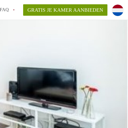
FAQ
GRATIS JE KAMER AANBIEDEN
Utrecht?
er te vinden in Utrecht?
te vinden!
t!