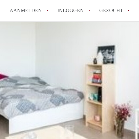
AANMELDEN
INLOGGEN
GEZOCHT
Hoe vind ik snel een kamer in 
Hoe moeilijk is het om een kam
Tips: om in Utrecht een kamer 
Hoe werkt Kamers Utrecht
How to translate KamersUtrech
Alle veelgestelde vragen