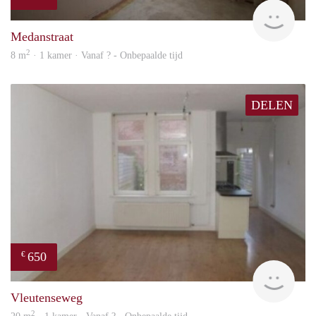
finde
Medanstraat
2
8 m
· 1 kamer · Vanaf ? - Onbepaalde tijd
DELEN
650
€
finde
Vleutenseweg
2