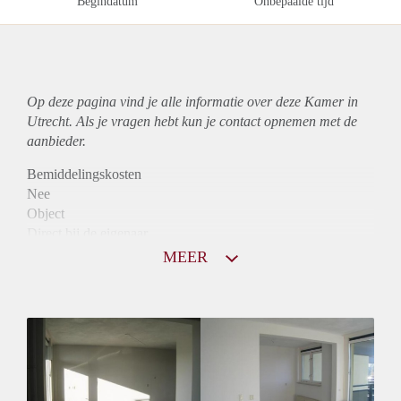
Begindatum
Onbepaalde tijd
Op deze pagina vind je alle informatie over deze Kamer in
Utrecht. Als je vragen hebt kun je contact opnemen met de
aanbieder.
Bemiddelingskosten
Nee
Object
Direct bij de eigenaar
Borg
MEER
630
Garantiestelling
Mogelijk
Huurtoeslag
Mogelijk
Inkomen eis
2,8 X Maandhuur Bruto