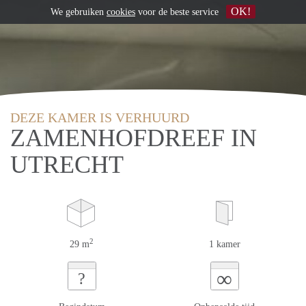
OK!
We gebruiken
cookies
voor de beste service
DEZE KAMER IS VERHUURD
ZAMENHOFDREEF IN
UTRECHT
2
29 m
1 kamer
∞
?