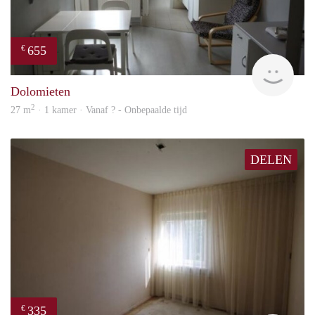
655
€
rent
Dolomieten
2
27 m
· 1 kamer · Vanaf ? - Onbepaalde tijd
DELEN
335
€