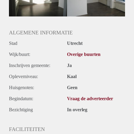
Huurtermijn
Onbepaalde termijn
Oplevering
Gestoffeerd
ALGEMENE INFORMATIE
Stad
Utrecht
Wijk/buurt:
Overige buurten
Inschrijven gemeente:
Ja
Opleverniveau:
Kaal
Huisgenoten:
Geen
Begindatum:
Vraag de adverteerder
Bezichtiging
In overleg
FACILITEITEN