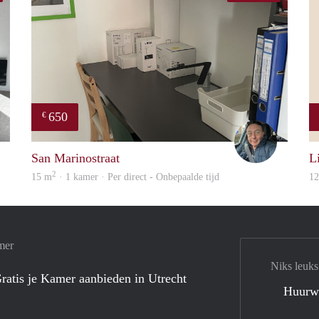
650
€
finder
Mariano
San Marinostraat
Li
2
15 m
· 1 kamer · Per direct - Onbepaalde tijd
1
mer
Niks leuks
ratis je Kamer aanbieden in Utrecht
Huurw