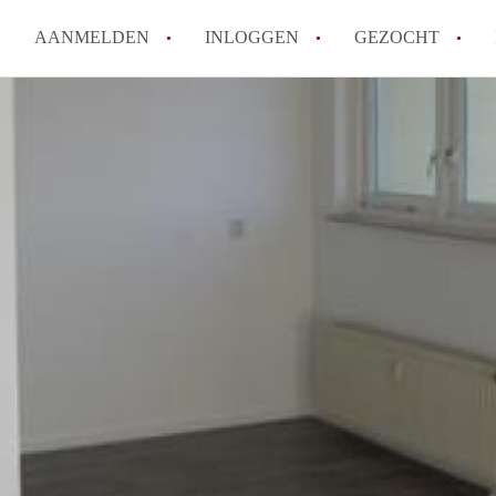
AANMELDEN
INLOGGEN
GEZOCHT
Hoe vind ik snel een kamer in 
Hoe moeilijk is het om een kam
Tips: om in Utrecht een kamer 
Hoe werkt Kamers Utrecht
How to translate KamersUtrech
Alle veelgestelde vragen