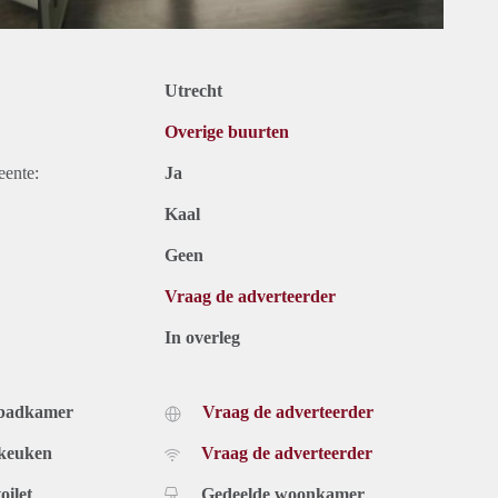
Utrecht
Overige buurten
eente:
Ja
Kaal
Geen
Vraag de adverteerder
In overleg
 badkamer
Vraag de adverteerder
 keuken
Vraag de adverteerder
oilet
Gedeelde woonkamer