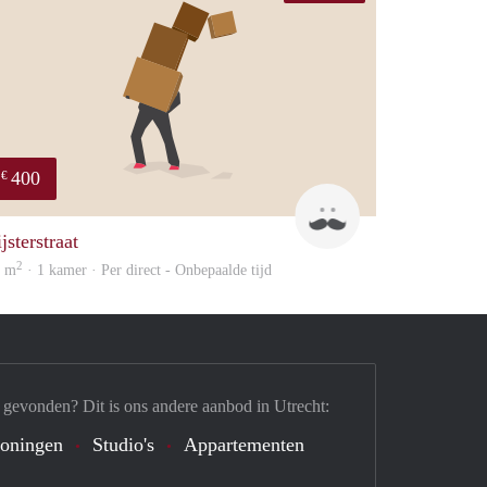
400
€
sonny
jsterstraat
2
2 m
· 1 kamer · Per direct - Onbepaalde tijd
 gevonden? Dit is ons andere aanbod in Utrecht:
oningen
Studio's
Appartementen