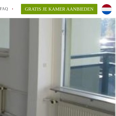
FAQ
GRATIS JE KAMER AANBIEDEN
Utrecht?
er te vinden in Utrecht?
te vinden!
t!