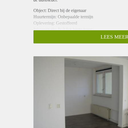
Object: Direct bij de eigenaar
Huurtermijn: Onbepaalde termijn
Oplevering: Gestoffeerd
Inkomen eis: Ja 2,9 x bruto huur
Garantiestelling mogelijk: Ja
LEES MEER
Borg: 1 maand
Bemiddeling kosten: Nee
Internet: Ja
Gedeelde keuken: Nee
Gedeelde Douche: Nee
Gedeelde woonkamer: Nee
Huisgenoten: Nee
Geslacht huisgenoten: N.v.t.