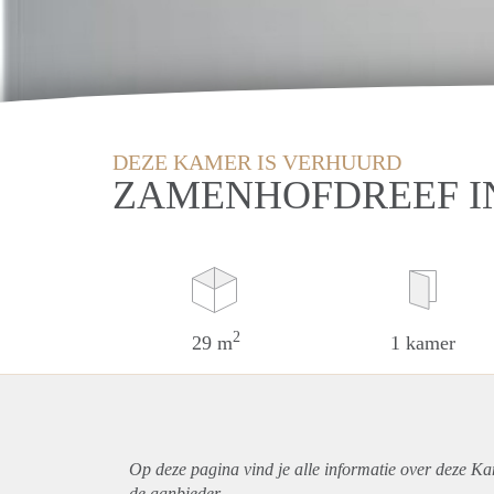
DEZE KAMER IS VERHUURD
ZAMENHOFDREEF I
2
29 m
1 kamer
Op deze pagina vind je alle informatie over deze Ka
de aanbieder.