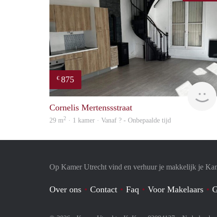
875
€
Cornelis Mertenssstraat
2
29 m
· 1 kamer · Vanaf ? - Onbepaalde tijd
Op Kamer Utrecht vind en verhuur je makkelijk je Ka
Over ons
Contact
Faq
Voor Makelaars
G