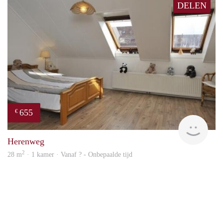
DELEN
655
€
finde
Herenweg
2
28 m
· 1 kamer · Vanaf ? - Onbepaalde tijd