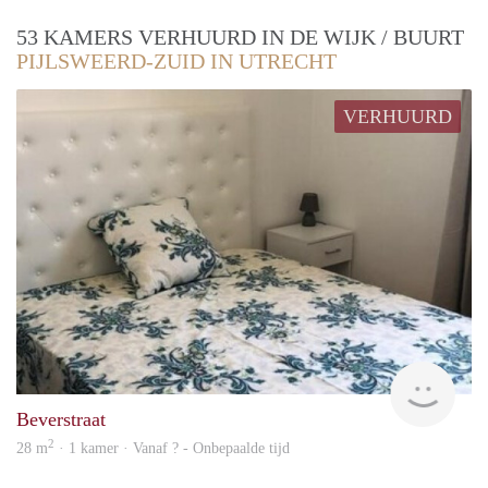
53 KAMERS VERHUURD IN DE WIJK / BUURT
PIJLSWEERD-ZUID IN UTRECHT
VERHUURD
rent
Beverstraat
2
28 m
· 1 kamer · Vanaf ? - Onbepaalde tijd