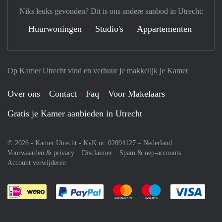
Niks leuks gevonden? Dit is ons andere aanbod in Utrecht:
Huurwoningen
Studio's
Appartementen
Op Kamer Utrecht vind en verhuur je makkelijk je Kamer
Over ons
Contact
Faq
Voor Makelaars
Gratis je Kamer aanbieden in Utrecht
© 2026 - Kamer Utrecht - KvK nr. 02094127 –
Nederland
Voorwaarden & privacy
Disclaimer
Spam & nep-accounts
Account verwijderen
Je rekent gemakkelijk af met Paypal
Je rekent gemakkelijk af met M
Je rekent gemakkelij
Je re