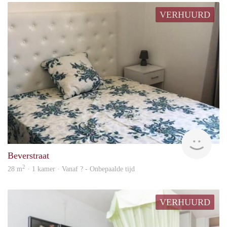
VERHUURD
rent
Beverstraat
2
28 m
· 1 kamer · Vanaf ? - Onbepaalde tijd
VERHUURD