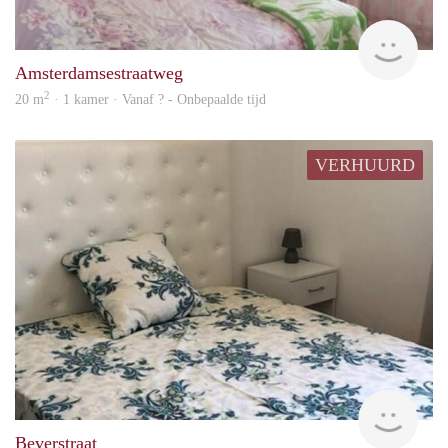
rent
Amsterdamsestraatweg
2
20 m
· 1 kamer · Vanaf ? - Onbepaalde tijd
VERHUURD
Woni
Beverstraat