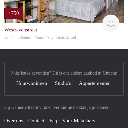
750
€
Woni
Westravenstraat
2
30 m
· 1 kamer · Vanaf ? - Onbepaalde tijd
Niks leuks gevonden? Dit is ons andere aanbod in Utrecht:
Huurwoningen
Studio's
Appartementen
Op Kamer Utrecht vind en verhuur je makkelijk je Kamer
Over ons
Contact
Faq
Voor Makelaars