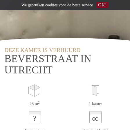
OK!
We gebruiken
cookies
voor de beste service
DEZE KAMER IS VERHUURD
BEVERSTRAAT IN
UTRECHT
2
28 m
1 kamer
∞
?