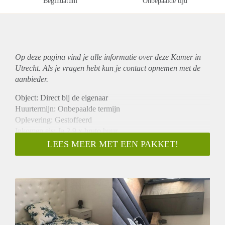
Begindatum
Onbepaalde tijd
Op deze pagina vind je alle informatie over deze Kamer in
Utrecht. Als je vragen hebt kun je contact opnemen met de
aanbieder.
Object: Direct bij de eigenaar
Huurtermijn: Onbepaalde termijn
Oplevering: Gestoffeerd
Inkomen eis: Ja 2,9 x bruto huur
Garantiestelling mogelijk: Ja
LEES MEER MET EEN PAKKET!
Borg: 1 maand
Bemiddeling kosten: Nee
Internet: Ja
Gedeelde keuken: Nee
Gedeelde Douche: Nee
Gedeelde woonkamer: Nee
Huisgenoten: Nee