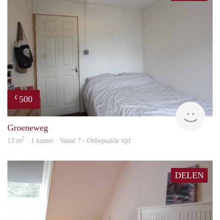
500
€
rent
Groeneweg
2
13 m
· 1 kamer · Vanaf ? - Onbepaalde tijd
DELEN