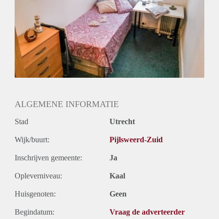
Huurtermijn
Onbepaalde termijn
Oplevering
Kaal
ALGEMENE INFORMATIE
Stad
Utrecht
Wijk/buurt:
Pijlsweerd-Zuid
Inschrijven gemeente:
Ja
Opleverniveau:
Kaal
Huisgenoten:
Geen
Begindatum:
Vraag de adverteerder