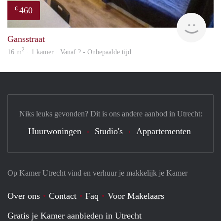
460
€
finde
Gansstraat
2
16 m
· 1 kamer · Vanaf ? - Onbepaalde tijd
Niks leuks gevonden? Dit is ons andere aanbod in Utrecht:
Huurwoningen
Studio's
Appartementen
Op Kamer Utrecht vind en verhuur je makkelijk je Kamer
Over ons
Contact
Faq
Voor Makelaars
Gratis je Kamer aanbieden in Utrecht