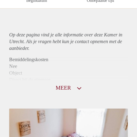
Begindatum
Onbepaalde tijd
Op deze pagina vind je alle informatie over deze Kamer in
Utrecht. Als je vragen hebt kun je contact opnemen met de
aanbieder.
Bemiddelingskosten
Nee
Object
Direct bij de eigenaar
Borg
MEER
465
Garantiestelling
Niet mogelijk
Huurtoeslag
Mogelijk
Inkomen eis
N.V.T.