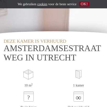
OK!
We gebruiken
cookies
voor de beste service
DEZE KAMER IS VERHUURD
AMSTERDAMSESTRAAT
WEG IN UTRECHT
2
10 m
1 kamer
∞
?