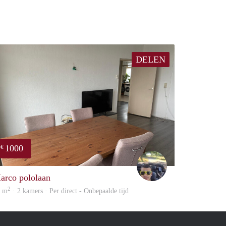
DELEN
1000
€
Vasco
arco pololaan
2
5 m
· 2 kamers · Per direct - Onbepaalde tijd