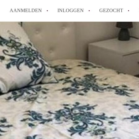
AANMELDEN
INLOGGEN
GEZOCHT
Hoe vind ik snel een kamer in 
Hoe moeilijk is het om een kam
Tips: om in Utrecht een kamer 
Hoe werkt Kamers Utrecht
How to translate KamersUtrech
Alle veelgestelde vragen