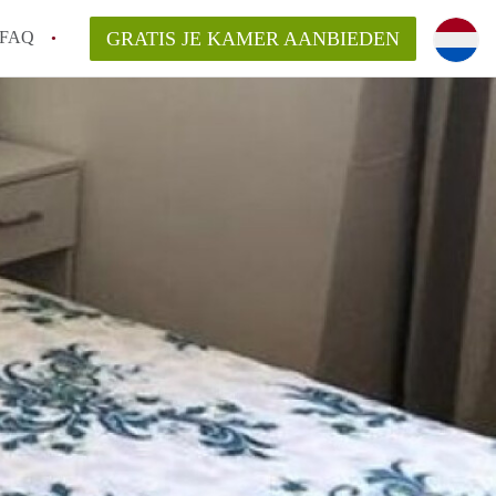
FAQ
GRATIS JE KAMER AANBIEDEN
Utrecht?
er te vinden in Utrecht?
te vinden!
t!