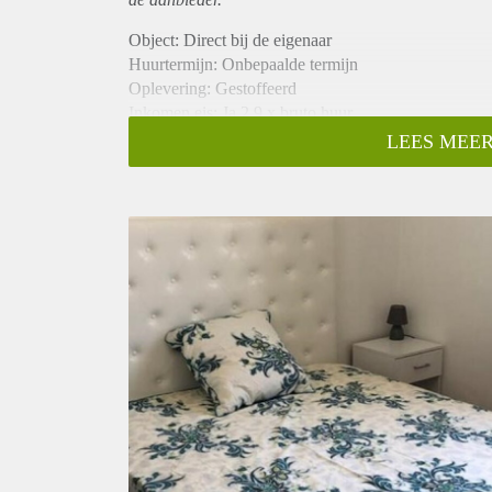
Object: Direct bij de eigenaar
Huurtermijn: Onbepaalde termijn
Oplevering: Gestoffeerd
Inkomen eis: Ja 2,9 x bruto huur
Garantiestelling mogelijk: Ja
LEES MEER
Borg: 1 maand
Bemiddeling kosten: Nee
Internet: Ja
Gedeelde keuken: Nee
Gedeelde Douche: Nee
Gedeelde woonkamer: Nee
Huisgenoten: Nee
Geslacht huisgenoten: N.v.t.