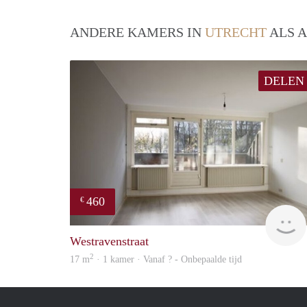
ANDERE KAMERS IN
UTRECHT
ALS A
DELEN
460
€
Westravenstraat
2
17 m
· 1 kamer · Vanaf ? - Onbepaalde tijd