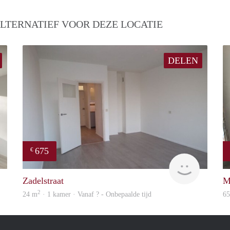
LTERNATIEF VOOR DEZE LOCATIE
DELEN
675
€
Woning
finder
Zadelstraat
M
2
24 m
· 1 kamer · Vanaf ? - Onbepaalde tijd
6