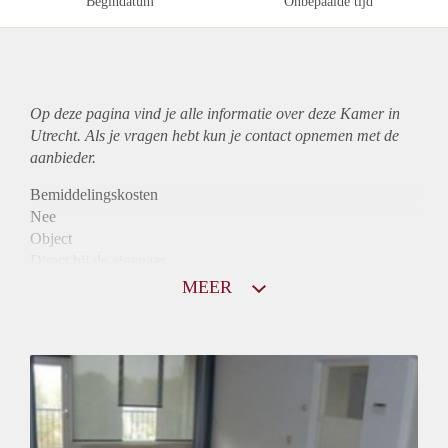
Begindatum
Onbepaalde tijd
Op deze pagina vind je alle informatie over deze Kamer in
Utrecht. Als je vragen hebt kun je contact opnemen met de
aanbieder.
Bemiddelingskosten
Nee
Object
Direct bij de eigenaar
Borg
MEER
565
Garantiestelling
Mogelijk
Huurtoeslag
Mogelijk
Inkomen eis
2,8 X Maandhuur Bruto