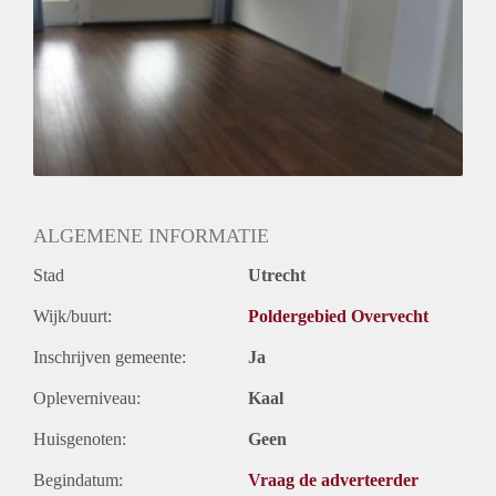
Huurtermijn
Onbepaalde termijn
Oplevering
Gestoffeerd
ALGEMENE INFORMATIE
Stad
Utrecht
Wijk/buurt:
Poldergebied Overvecht
Inschrijven gemeente:
Ja
Opleverniveau:
Kaal
Huisgenoten:
Geen
Begindatum:
Vraag de adverteerder