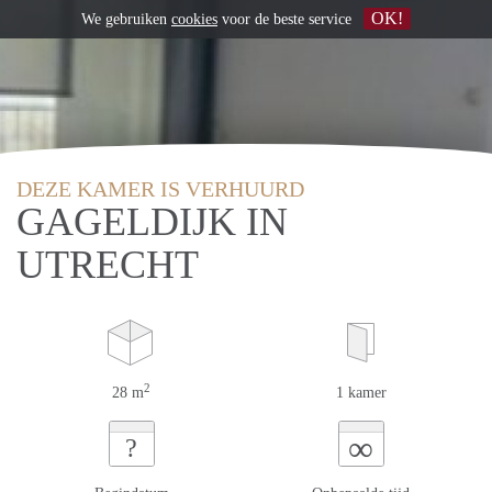
OK!
We gebruiken
cookies
voor de beste service
DEZE KAMER IS VERHUURD
GAGELDIJK IN
UTRECHT
2
28 m
1 kamer
∞
?