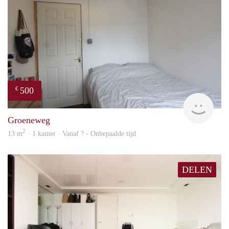
500
€
rent
Groeneweg
2
13 m
· 1 kamer · Vanaf ? - Onbepaalde tijd
DELEN