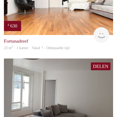
630
€
Woni
Fortunadreef
2
23 m
· 1 kamer · Vanaf ? - Onbepaalde tijd
DELEN