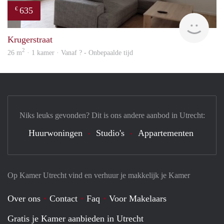
635
€
finde
Krugerstraat
2
26 m
· 1 kamer · Vanaf ? - Onbepaalde tijd
Niks leuks gevonden? Dit is ons andere aanbod in Utrecht:
Huurwoningen
Studio's
Appartementen
Op Kamer Utrecht vind en verhuur je makkelijk je Kamer
Over ons
Contact
Faq
Voor Makelaars
Gratis je Kamer aanbieden in Utrecht