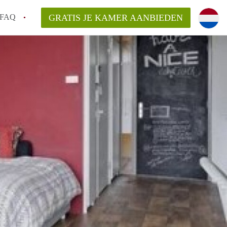
FAQ
GRATIS JE KAMER AANBIEDEN
Utrecht?
er te vinden in Utrecht?
te vinden!
t!