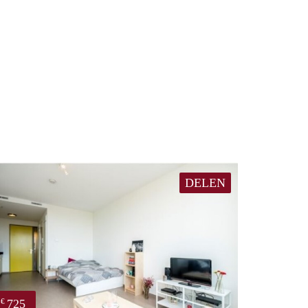
DELEN
725
€