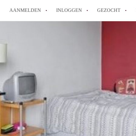
AANMELDEN
INLOGGEN
GEZOCHT
Hoe vind ik snel een kamer in 
Hoe moeilijk is het om een kam
Tips: om in Utrecht een kamer 
Hoe werkt Kamers Utrecht
How to translate KamersUtrech
Alle veelgestelde vragen