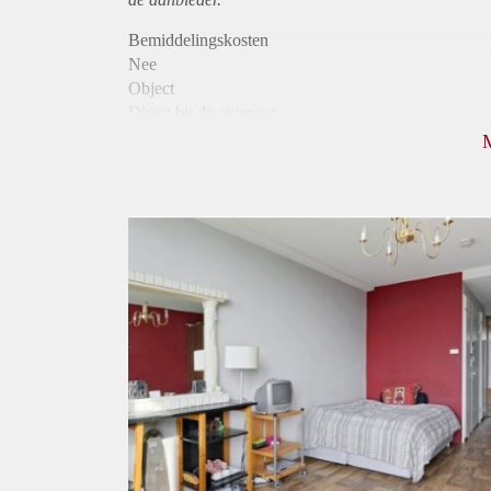
Bemiddelingskosten
Nee
Object
Direct bij de eigenaar
Borg
690
Garantiestelling
Mogelijk
Huurtoeslag
Mogelijk
Inkomen eis
2,8 X Maandhuur Bruto
Huurtermijn
Onbepaalde termijn
Oplevering
Gestoffeerd