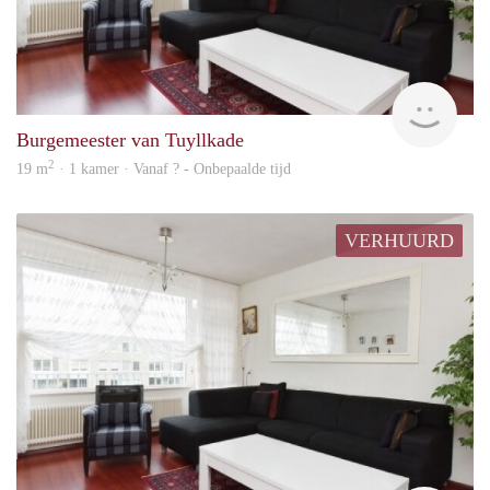
rent
Burgemeester van Tuyllkade
2
19 m
· 1 kamer · Vanaf ? - Onbepaalde tijd
VERHUURD