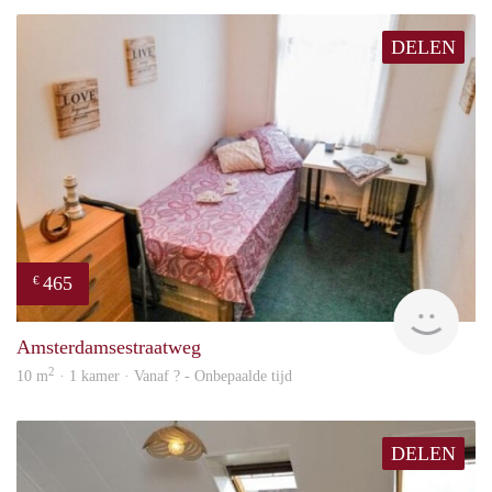
DELEN
465
€
rent
Amsterdamsestraatweg
2
10 m
· 1 kamer · Vanaf ? - Onbepaalde tijd
DELEN