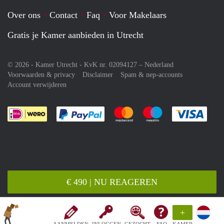
Over ons
Contact
Faq
Voor Makelaars
Gratis je Kamer aanbieden in Utrecht
© 2026 - Kamer Utrecht - KvK nr. 02094127 –
Nederland
Voorwaarden & privacy
Disclaimer
Spam & nep-accounts
Account verwijderen
Je rekent gemakkelijk af met Paypal
Je rekent gemakkelijk af met M
Je rekent gemakkelij
Je re
€ 490 | NU REAGEREN
+