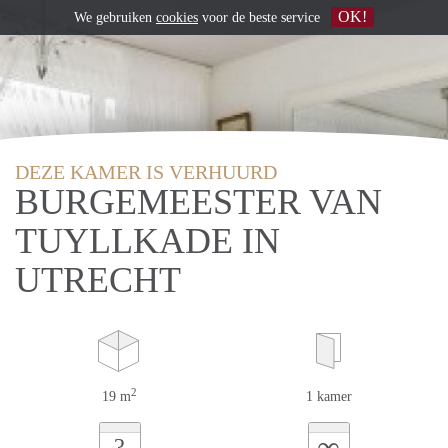
OK!
We gebruiken
cookies
voor de beste service
DEZE KAMER IS VERHUURD
BURGEMEESTER VAN
TUYLLKADE IN
UTRECHT
2
19 m
1 kamer
∞
?