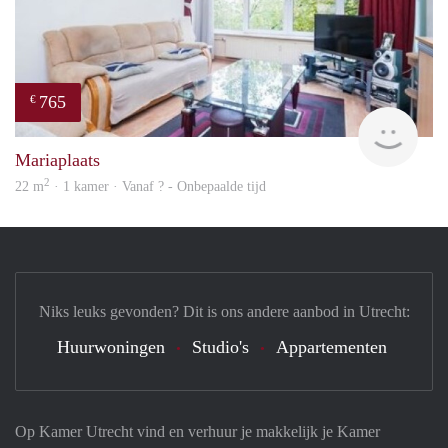
765
€
finde
Mariaplaats
2
22 m
· 1 kamer · Vanaf ? - Onbepaalde tijd
Niks leuks gevonden? Dit is ons andere aanbod in Utrecht:
Huurwoningen
Studio's
Appartementen
Op Kamer Utrecht vind en verhuur je makkelijk je Kamer