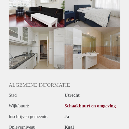
Inkomen eis
N.V.T.
Huurtermijn
Onbepaalde termijn
Oplevering
Gestoffeerd
ALGEMENE INFORMATIE
Stad
Utrecht
Wijk/buurt:
Schaakbuurt en omgeving
Inschrijven gemeente:
Ja
Opleverniveau:
Kaal