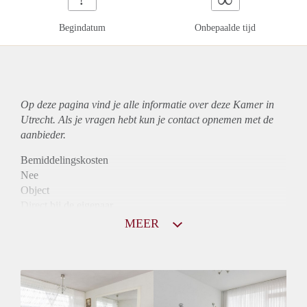
Begindatum
Onbepaalde tijd
Op deze pagina vind je alle informatie over deze Kamer in
Utrecht. Als je vragen hebt kun je contact opnemen met de
aanbieder.
Bemiddelingskosten
Nee
Object
Direct bij de eigenaar
Borg
MEER
490
Garantiestelling
Niet mogelijk
Huurtoeslag
Niet mogelijk