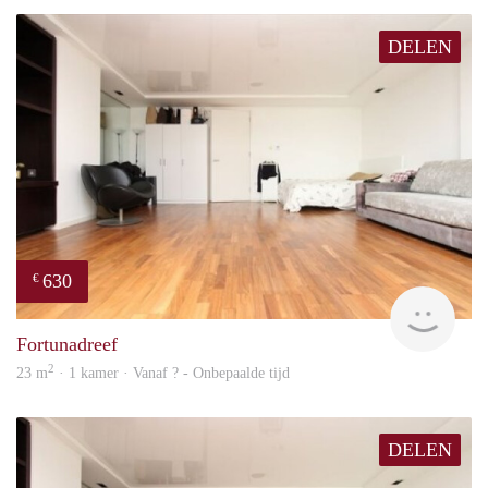
DELEN
630
€
finde
Fortunadreef
2
23 m
· 1 kamer · Vanaf ? - Onbepaalde tijd
DELEN