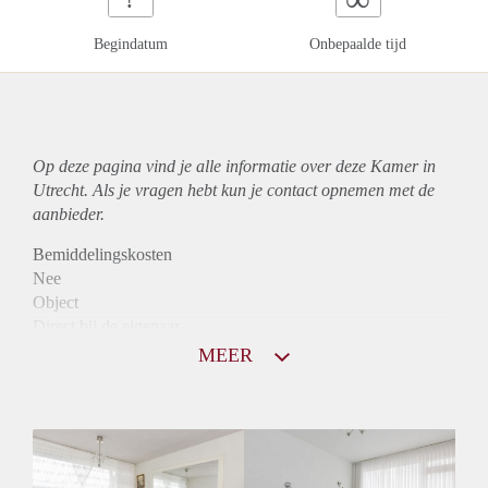
Begindatum
Onbepaalde tijd
Op deze pagina vind je alle informatie over deze Kamer in
Utrecht. Als je vragen hebt kun je contact opnemen met de
aanbieder.
Bemiddelingskosten
Nee
Object
Direct bij de eigenaar
Borg
MEER
515
Garantiestelling
Niet mogelijk
Huurtoeslag
Niet mogelijk