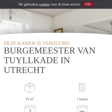
OK!
We gebruiken
cookies
voor de beste service
DEZE KAMER IS VERHUURD
BURGEMEESTER VAN
TUYLLKADE IN
UTRECHT
2
19 m
1 kamer
∞
?