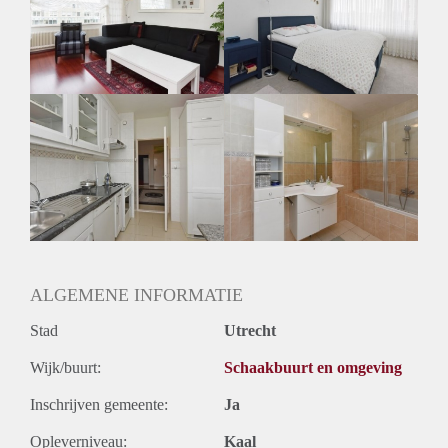
Inkomen eis
N.V.T.
Huurtermijn
Onbepaalde termijn
Oplevering
Gestoffeerd
ALGEMENE INFORMATIE
Stad
Utrecht
Wijk/buurt:
Schaakbuurt en omgeving
Inschrijven gemeente:
Ja
Opleverniveau:
Kaal