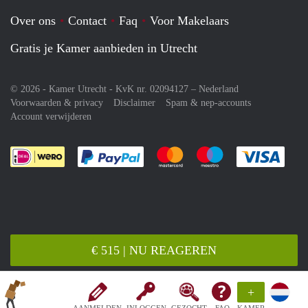
Over ons
Contact
Faq
Voor Makelaars
Gratis je Kamer aanbieden in Utrecht
© 2026 - Kamer Utrecht - KvK nr. 02094127 –
Nederland
Voorwaarden & privacy
Disclaimer
Spam & nep-accounts
Account verwijderen
Je rekent gemakkelijk af met Paypal
Je rekent gemakkelijk af met M
Je rekent gemakkelij
Je re
€ 515 | NU REAGEREN
+