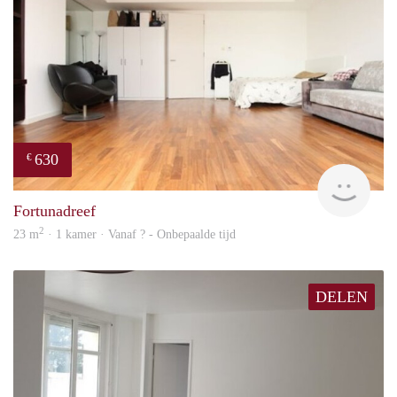
630
€
Woni
Fortunadreef
2
23 m
· 1 kamer · Vanaf ? - Onbepaalde tijd
DELEN