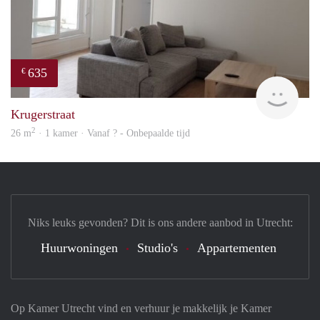
635
€
finde
Krugerstraat
2
26 m
· 1 kamer · Vanaf ? - Onbepaalde tijd
Niks leuks gevonden? Dit is ons andere aanbod in Utrecht:
Huurwoningen
Studio's
Appartementen
Op Kamer Utrecht vind en verhuur je makkelijk je Kamer